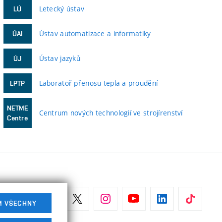
Letecký ústav
LÚ
Ústav automatizace a informatiky
ÚAI
Ústav jazyků
ÚJ
Laboratoř přenosu tepla a proudění
LPTP
NETME
Centrum nových technologií ve strojírenství
Centre
M VŠECHNY