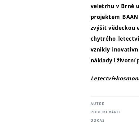
veletrhu v Brně u
projektem BAANG.
zvýšit vědeckou 
chytrého letectv
vznikly inovativ
náklady i životní 
Letectví+kosmona
AUTOR
PUBLIKOVÁNO
ODKAZ