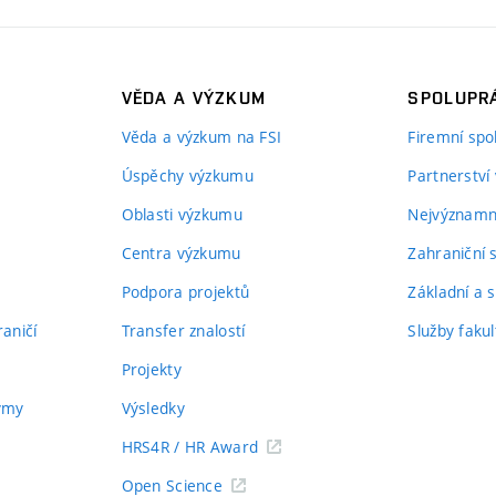
VĚDA A VÝZKUM
SPOLUPRÁ
Věda a výzkum na FSI
Firemní spo
Úspěchy výzkumu
Partnerství
Oblasti výzkumu
Nejvýznamně
Centra výzkumu
Zahraniční 
Podpora projektů
Základní a s
aničí
Transfer znalostí
Služby fakul
Projekty
týmy
Výsledky
HRS4R / HR Award
Open Science