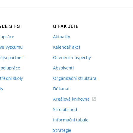
CE S FSI
O FAKULTĚ
lupráce
Aktuality
 ve výzkumu
Kalendář akcí
jší partneři
Ocenění a úspěchy
spolupráce
Absolventi
třední školy
Organizační struktura
ty
Děkanát
Areálová knihovna
Strojobchod
Informační tabule
Strategie