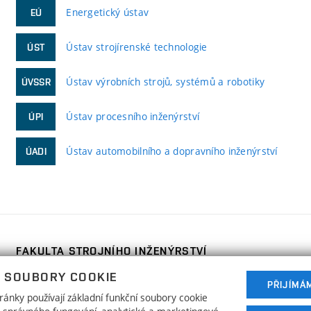
Energetický ústav
EÚ
Ústav strojírenské technologie
ÚST
Ústav výrobních strojů, systémů a robotiky
ÚVSSR
Ústav procesního inženýrství
ÚPI
Ústav automobilního a dopravního inženýrství
ÚADI
FAKULTA STROJNÍHO INŽENÝRSTVÍ
VYSOKÉ UČENÍ TECHNICKÉ V BRNĚ
 SOUBORY COOKIE
PŘIJÍMÁ
Technická 2896/2
www.fme.vutbr.cz
ánky používají základní funkční soubory cookie
616 69 Brno
info@fme.vutbr.cz