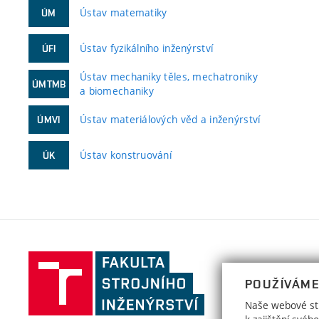
Ústav matematiky
ÚM
Ústav fyzikálního inženýrství
ÚFI
Ústav mechaniky těles, mechatroniky
ÚMTMB
a biomechaniky
Ústav materiálových věd a inženýrství
ÚMVI
Ústav konstruování
ÚK
Fakulta
strojního
POUŽÍVÁME
inženýrství,
Naše webové str
Vysoké