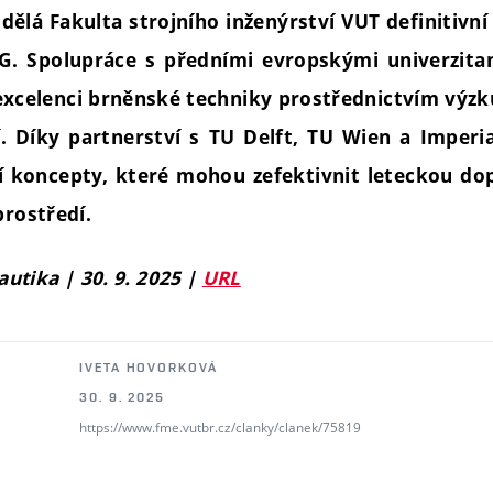
dělá Fakulta strojního inženýrství VUT definitivní
 Spolupráce s předními evropskými univerzitami
excelenci brněnské techniky prostřednictvím výzku
í. Díky partnerství s TU Delft, TU Wien a Imperi
ní koncepty, které mohou zefektivnit leteckou dop
prostředí.
utika | 30. 9. 2025 |
URL
IVETA HOVORKOVÁ
30. 9. 2025
https://www.fme.vutbr.cz/clanky/clanek/75819