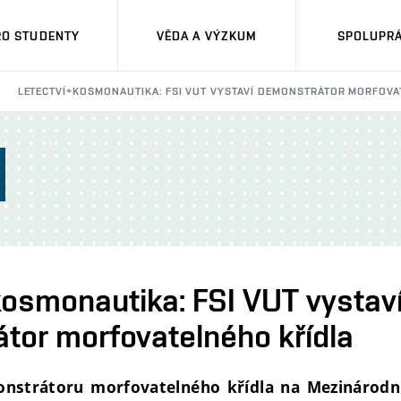
RO STUDENTY
VĚDA A VÝZKUM
SPOLUPRÁ
LETECTVÍ+KOSMONAUTIKA: FSI VUT VYSTAVÍ DEMONSTRÁTOR MORFOVA
kosmonautika: FSI VUT vystav
tor morfovatelného křídla
nstrátoru morfovatelného křídla na Mezinárodn