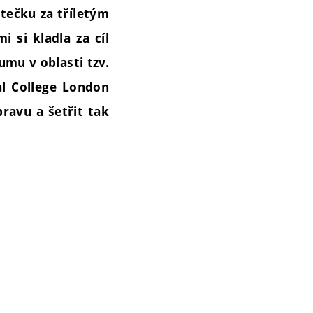
 tečku za tříletým
 si kladla za cíl
mu v oblasti tzv.
al College London
ravu a šetřit tak