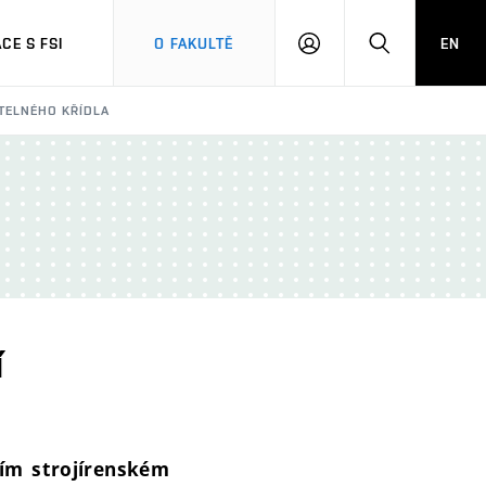
CE S FSI
O FAKULTĚ
EN
PŘIHLÁŠENÍ
HLEDAT
TELNÉHO KŘÍDLA
í
ím strojírenském