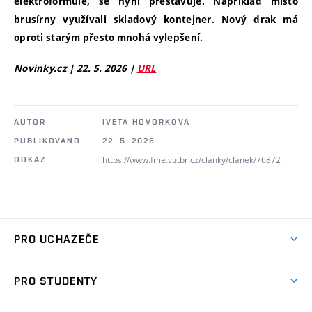
elektroformule, se nyní přestavuje. Například místo
brusírny využívali skladový kontejner. Nový drak má
oproti starým přesto mnohá vylepšení.
Novinky.cz |
22. 5. 2026 |
URL
AUTOR
IVETA HOVORKOVÁ
PUBLIKOVÁNO
22. 5. 2026
https://www.fme.vutbr.cz/clanky/clanek/76872
ODKAZ
PRO UCHAZEČE
Studuj strojní inženýrství
PRO STUDENTY
Nabídka studia
Předměty