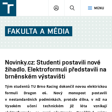
FSI
PŘIHLÁŠENÍ
HLEDAT
MENU
VUT
v
Brně
FAKULTA
A
MÉDIA
Novinky.cz: Studenti postavili nové
žihadlo. Elektroformuli představili na
brněnském výstavišti
Tým studentů TU Brno Racing dokončil novou elektrickou
formuli Dragon e6. Nový monopost postavili
v nestandardních podmínkách, protože dílna, v níž na
Vysokém učení technickém již léta vznikají