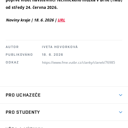
poprvé vidět návštěvníci Technického muzea v Brně (TMB)
od středy 24. června 2026.
Noviny kraje | 18. 6. 2026 |
URL
AUTOR
IVETA HOVORKOVÁ
PUBLIKOVÁNO
18. 6. 2026
https://www.fme.vutbr.cz/clanky/clanek/76985
ODKAZ
PRO UCHAZEČE
Studuj strojní inženýrství
PRO STUDENTY
Nabídka studia
Předměty
Ambasadoři studia