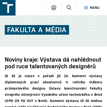
FSI
PŘIHLÁŠENÍ
HLEDAT
MENU
VUT
v
Brně
FAKULTA
A
MÉDIA
Noviny kraje: Výstava dá nahlédnout
pod ruce talentovaných designérů
iD 26 je název v pořadí již 24. komorní výstavy
diplomových prací absolventů V. ročníku Odboru
průmyslového designu Ústavu konstruování Fakulty
strojního inženýrství Vysokého učení technického v Brně
(OPD ÚK FSI VUT v Brně). Komorní výstavu iD 26 mohou