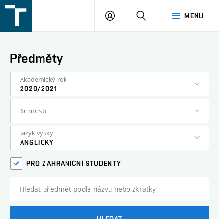
FSI
PŘIHLÁŠENÍ
HLEDAT
MENU
VUT
v
Brně
Předměty
Akademický rok
2020/2021
Semestr
Jazyk výuky
ANGLICKY
PRO ZAHRANIČNÍ STUDENTY
Hledat předmět podle názvu nebo zkratky
HLEDAT