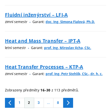
Fluidní inženýrství – LFI-A
zimní semestr
Garant:
doc. Ing. Simona Fialová, Ph.D.
Heat and Mass Transfer – IPT-A
letní semestr
Garant:
prof. Ing. Miroslav Jícha, CSc.
Heat Transfer Processes – KTP-A
zimní semestr
Garant:
prof. Ing. Petr Stehlík, CSc., dr. h. c.
Zobrazeny předměty
z 113 předmětů.
16–30
1
2
3
…
8