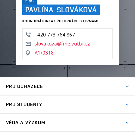
Mgr.
PAVLÍNA SLOVÁKOVÁ
KOORDINÁTORKA SPOLUPRÁCE S FIRMAMI
+420 773 764 867
slovakova@fme.vutbr.cz
A1/0318
PRO UCHAZEČE
Studuj strojní inženýrství
PRO STUDENTY
Nabídka studia
Předměty
Ambasadoři studia
VĚDA A VÝZKUM
Studijní programy
Přijímačky