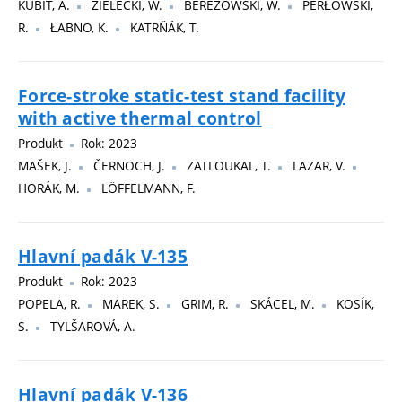
KUBIT, A.
ZIELECKI, W.
BEREZOWSKI, W.
PERŁOWSKI,
R.
ŁABNO, K.
KATRŇÁK, T.
Force-stroke static-test stand facility
with active thermal control
Produkt
Rok: 2023
MAŠEK, J.
ČERNOCH, J.
ZATLOUKAL, T.
LAZAR, V.
HORÁK, M.
LÖFFELMANN, F.
Hlavní padák V-135
Produkt
Rok: 2023
POPELA, R.
MAREK, S.
GRIM, R.
SKÁCEL, M.
KOSÍK,
S.
TYLŠAROVÁ, A.
Hlavní padák V-136