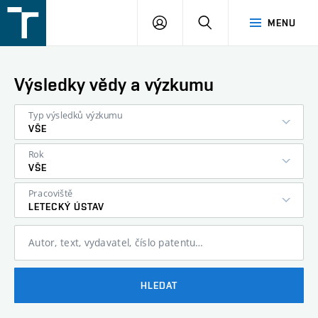
FSI
PŘIHLÁŠENÍ
HLEDAT
MENU
VUT
v
Brně
Výsledky vědy a výzkumu
Typ výsledků výzkumu
VŠE
Rok
VŠE
Pracoviště
LETECKÝ ÚSTAV
Autor, text, vydavatel, číslo patentu…
HLEDAT