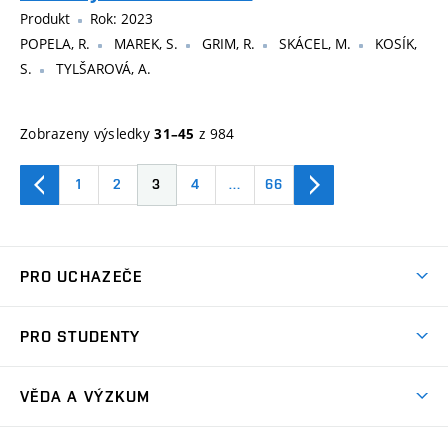
Produkt
Rok: 2023
POPELA, R.
MAREK, S.
GRIM, R.
SKÁCEL, M.
KOSÍK,
S.
TYLŠAROVÁ, A.
Zobrazeny výsledky
z 984
31–45
1
2
3
4
…
66
PRO UCHAZEČE
Studuj strojní inženýrství
PRO STUDENTY
Nabídka studia
Předměty
Ambasadoři studia
VĚDA A VÝZKUM
Studijní programy
Přijímačky
Věda a výzkum na FSI