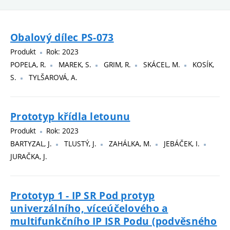
Obalový dílec PS-073
Produkt
Rok: 2023
POPELA, R.
MAREK, S.
GRIM, R.
SKÁCEL, M.
KOSÍK,
S.
TYLŠAROVÁ, A.
Prototyp křídla letounu
Produkt
Rok: 2023
BARTYZAL, J.
TLUSTÝ, J.
ZAHÁLKA, M.
JEBÁČEK, I.
JURAČKA, J.
Prototyp 1 - IP SR Pod protyp
univerzálního, víceúčelového a
multifunkčního IP ISR Podu (podvěsného