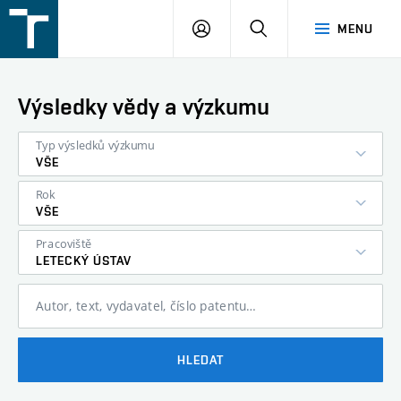
FSI
PŘIHLÁŠENÍ
HLEDAT
MENU
VUT
v
Brně
Výsledky vědy a výzkumu
Typ výsledků výzkumu
VŠE
Rok
VŠE
Pracoviště
LETECKÝ ÚSTAV
Autor, text, vydavatel, číslo patentu…
HLEDAT