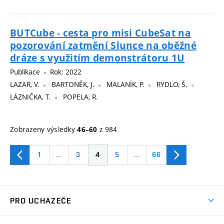
BUTCube - cesta pro misi CubeSat na
pozorování zatmění Slunce na oběžné
dráze s využitím demonstrátoru 1U
Publikace
Rok: 2022
LAZAR, V.
BARTONĚK, J.
MALANÍK, P.
RYDLO, Š.
LÁZNIČKA, T.
POPELA, R.
Zobrazeny výsledky
z 984
46–60
1
…
3
4
5
…
66
PRO UCHAZEČE
Studuj strojní inženýrství