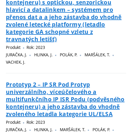
kontejneru) s optickou, senzorickou
hlavicí a datalinkem – systémem pro
přenos dat a a jeho zástavba do vhodně
zvolené letecké platformy (letadlo
kategorie GA schopné vzletu z
travnatých letišť)
Produkt
Rok: 2023
JURAČKA, J.
HLINKA, J.
POLÁK, P.
MARŠÁLEK, T.
VACHEK, J.
Prototyp 2 – IP SR Pod Protyp
univerzálního, víceúčelového a
multifunkčního IP ISR Podu (podvěsného
kontejneru) a jeho zástavba do vhodně
zvoleného letadla kategorie UL/ELSA
Produkt
Rok: 2023
JURAČKA, J.
HLINKA, J.
MARŠÁLEK, T.
POLÁK, P.