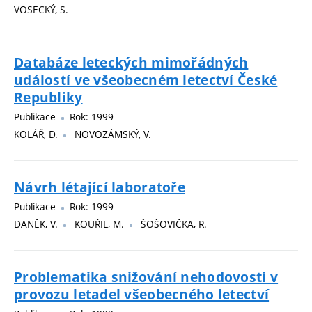
VOSECKÝ, S.
Databáze leteckých mimořádných
událostí ve všeobecném letectví České
Republiky
Publikace
Rok: 1999
KOLÁŘ, D.
NOVOZÁMSKÝ, V.
Návrh létající laboratoře
Publikace
Rok: 1999
DANĚK, V.
KOUŘIL, M.
ŠOŠOVIČKA, R.
Problematika snižování nehodovosti v
provozu letadel všeobecného letectví