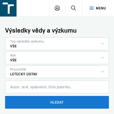
FSI
PŘIHLÁŠENÍ
HLEDAT
MENU
VUT
v
Brně
Výsledky vědy a výzkumu
Typ výsledků výzkumu
VŠE
Rok
VŠE
Pracoviště
LETECKÝ ÚSTAV
Autor, text, vydavatel, číslo patentu…
HLEDAT