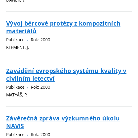
Vývoj bércové protézy z kompozitních
materiálů
Publikace
Rok: 2000
KLEMENT, J.
Zavádění evropského systému kvality v
civilním letectví
Publikace
Rok: 2000
MATYÁŠ, P.
Závěrečná zpráva výzkumného úkolu
NAVIS
Publikace
Rok: 2000