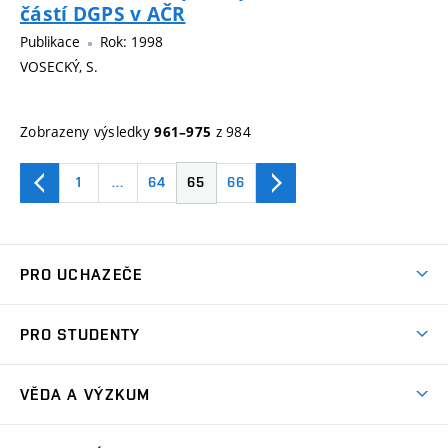
částí DGPS v AČR
Publikace
Rok: 1998
VOSECKÝ, S.
Zobrazeny výsledky
z 984
961–975
1
…
64
65
66
PRO UCHAZEČE
Studuj strojní inženýrství
PRO STUDENTY
Nabídka studia
Předměty
Ambasadoři studia
VĚDA A VÝZKUM
Studijní programy
Přijímačky
Věda a výzkum na FSI
Studijní předpisy