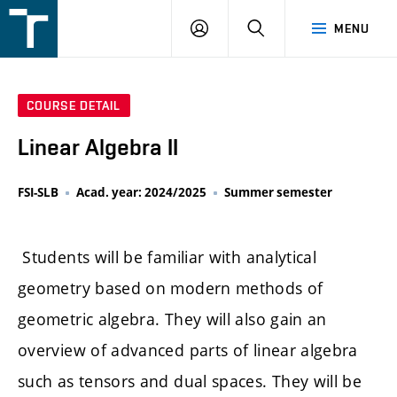
FSI
LOGIN
SEARCH
MENU
VUT
v
Brně
COURSE DETAIL
Linear Algebra II
FSI-SLB
Acad. year: 2024/2025
Summer semester
Students will be familiar with analytical
geometry based on modern methods of
geometric algebra. They will also gain an
overview of advanced parts of linear algebra
such as tensors and dual spaces. They will be