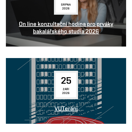
SRPNA
2026
On line konzultační hodina pro prváky
bakalářského studia 2026
25
ZÁŘÍ
2026
VUTeráni