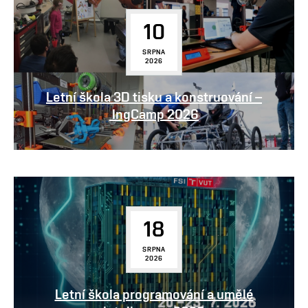
10
SRPNA
2026
Letní škola 3D tisku a konstruování –
IngCamp 2026
18
SRPNA
2026
Letní škola programování a umělé