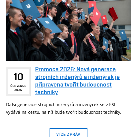
Promoce 2026: Nová generace
10
strojních inženýrů a inženýrek je
připravena tvořit budoucnost
ČERVENCE
2026
techniky
Další generace strojních inženýrů a inženýrek se z FSI
vydává na cestu, na níž bude tvořit budoucnost techniky.
VÍCE ZPRÁV