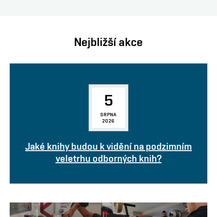
Nejbližší akce
5
SRPNA
2026
Jaké knihy budou k vidění na podzimním
veletrhu odborných knih?