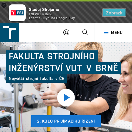
×
Studuj Strojárnu
Zobrazit
FSI VUT v Brně
zdarma - Nyní na Google Play
FSI
PŘIHLÁŠENÍ
HLEDAT
MENU
VUT
v
Brně
FAKULTA
STROJNÍHO
INŽENÝRSTVÍ
VUT V BRNĚ
Největší strojní fakulta v ČR
Přehrát
video
2. KOLO PŘIJÍMACÍHO ŘÍZENÍ