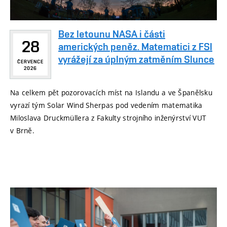
Bez letounu NASA i části
28
amerických peněz. Matematici z FSI
vyrážejí za úplným zatměním Slunce
ČERVENCE
2026
Na celkem pět pozorovacích míst na Islandu a ve Španělsku
vyrazí tým Solar Wind Sherpas pod vedením matematika
Miloslava Druckmüllera z Fakulty strojního inženýrství VUT
v Brně.