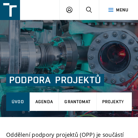
FSI
PŘIHLÁŠENÍ
HLEDAT
MENU
VUT
v
Brně
PODPORA PROJEKTŮ
ÚVOD
AGENDA
GRANTOMAT
PROJEKTY
Oddělení podpory projektů (OPP) je součástí