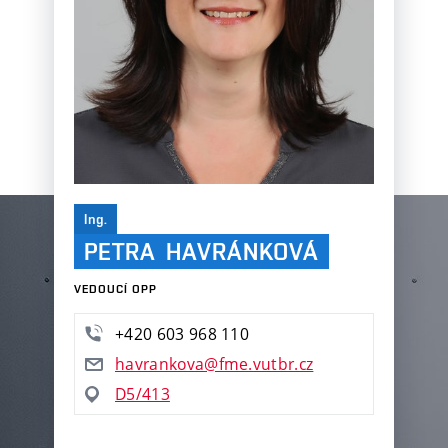
Ing.
PETRA HAVRÁNKOVÁ
VEDOUCÍ OPP
+420 603 968 110
havrankova@fme.vutbr.cz
D5/413