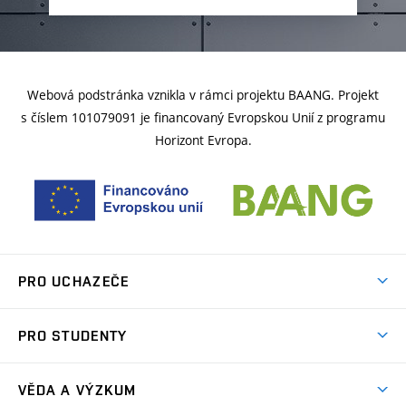
Webová podstránka vznikla v rámci projektu BAANG. Projekt
s číslem 101079091 je financovaný Evropskou Unií z programu
Horizont Evropa.
PRO UCHAZEČE
Studuj strojní inženýrství
PRO STUDENTY
Nabídka studia
Předměty
Ambasadoři studia
VĚDA A VÝZKUM
Studijní programy