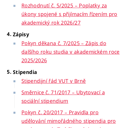
Rozhodnutí č. 5/2025 – Poplatky za
úkony spojené s přijímacím řízením pro
akademický rok 2026/27
Zápisy
Pokyn děkana č. 7/2025 – Zápis do
dalšího roku studia v akademickém roce
2025/2026
Stipendia
Stipendijní řád VUT v Brně
Směrnice č. 71/2017 – Ubytovací a
sociální stipendium
Pokyn č. 20/2017 – Pravidla pro
udělování mimořádného stipendia pro