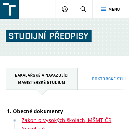
FSI
PŘIHLÁŠENÍ
HLEDAT
MENU
VUT
v
Brně
STUDIJNÍ
PŘEDPISY
BAKALÁŘSKÉ A NAVAZUJÍCÍ
DOKTORSKÉ STUD
MAGISTERSKÉ STUDIUM
Obecné dokumenty
Zákon o vysokých školách, MŠMT ČR
(msmt.cz)