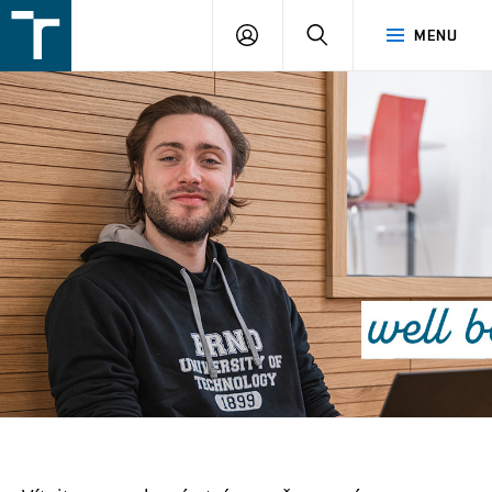
FSI
PŘIHLÁŠENÍ
HLEDAT
MENU
VUT
v
Brně