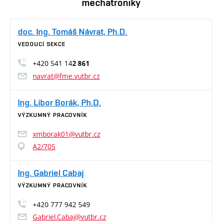
mechatroniky
doc. Ing. Tomáš Návrat, Ph.D.
VEDOUCÍ SEKCE
+420 541 14
2 861
navrat@fme.vutbr.cz
Ing. Libor Borák, Ph.D.
VÝZKUMNÝ PRACOVNÍK
xmborak01@vutbr.cz
A2/705
Ing. Gabriel Cabaj
VÝZKUMNÝ PRACOVNÍK
+420 777 942 549
Gabriel.Cabaj@vutbr.cz