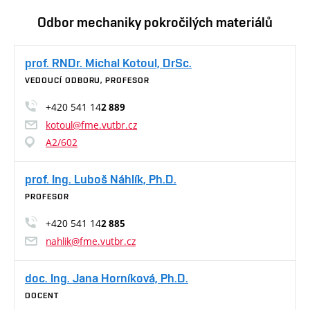
Odbor mechaniky pokročilých materiálů
prof. RNDr. Michal Kotoul, DrSc.
VEDOUCÍ ODBORU, PROFESOR
+420 541 14
2 889
kotoul@fme.vutbr.cz
A2/602
prof. Ing. Luboš Náhlík, Ph.D.
PROFESOR
+420 541 14
2 885
nahlik@fme.vutbr.cz
doc. Ing. Jana Horníková, Ph.D.
DOCENT