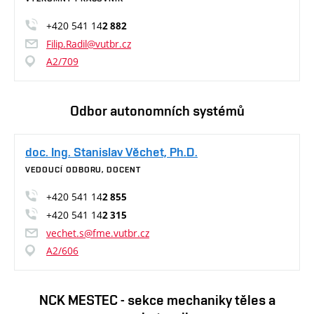
+420 541 14
2 882
Filip.Radil@vutbr.cz
A2/709
Odbor autonomních systémů
doc. Ing. Stanislav Věchet, Ph.D.
VEDOUCÍ ODBORU, DOCENT
+420 541 14
2 855
+420 541 14
2 315
vechet.s@fme.vutbr.cz
A2/606
NCK MESTEC - sekce mechaniky těles a