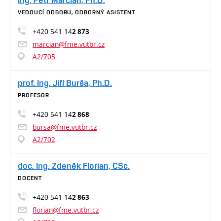
VEDOUCÍ ODBORU, ODBORNÝ ASISTENT
+420 541 14
2 873
marcian@fme.vutbr.cz
A2/705
prof. Ing. Jiří Burša, Ph.D.
PROFESOR
+420 541 14
2 868
bursa@fme.vutbr.cz
A2/702
doc. Ing. Zdeněk Florian, CSc.
DOCENT
+420 541 14
2 863
florian@fme.vutbr.cz