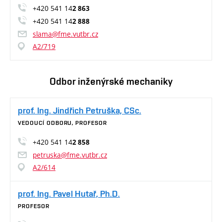
+420 541 14
2 863
+420 541 14
2 888
slama@fme.vutbr.cz
A2/719
Odbor inženýrské mechaniky
prof. Ing. Jindřich Petruška, CSc.
VEDOUCÍ ODBORU, PROFESOR
+420 541 14
2 858
petruska@fme.vutbr.cz
A2/614
prof. Ing. Pavel Hutař, Ph.D.
PROFESOR