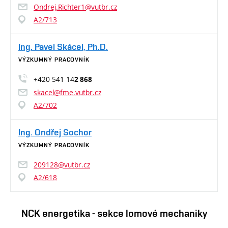
Ondrej.Richter1@vutbr.cz
A2/713
Ing. Pavel Skácel, Ph.D.
VÝZKUMNÝ PRACOVNÍK
+420 541 14
2 868
skacel@fme.vutbr.cz
A2/702
Ing. Ondřej Sochor
VÝZKUMNÝ PRACOVNÍK
209128@vutbr.cz
A2/618
NCK energetika - sekce lomové mechaniky