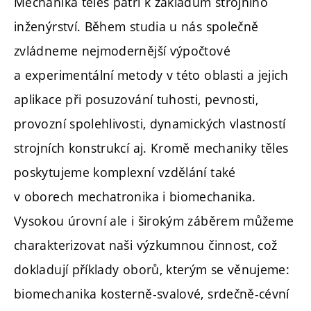
Mechanika těles patří k základům strojního
inženýrství. Během studia u nás společně
zvládneme nejmodernější výpočtové
a experimentální metody v této oblasti a jejich
aplikace při posuzování tuhosti, pevnosti,
provozní spolehlivosti, dynamických vlastností
strojních konstrukcí aj. Kromě mechaniky těles
poskytujeme komplexní vzdělání také
v oborech mechatronika i biomechanika.
Vysokou úrovní ale i širokým záběrem můžeme
charakterizovat naši výzkumnou činnost, což
dokladují příklady oborů, kterým se věnujeme:
biomechanika kosterně-svalové, srdečně-cévní