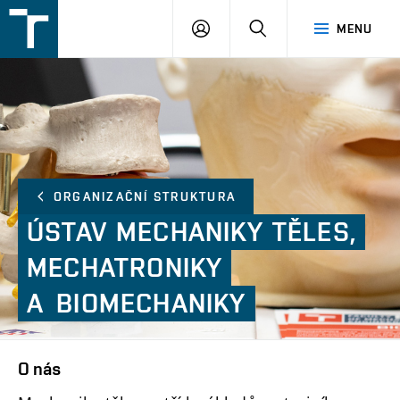
FSI
PŘIHLÁŠENÍ
HLEDAT
MENU
VUT
v
Brně
ORGANIZAČNÍ STRUKTURA
ÚSTAV
MECHANIKY
TĚLES,
MECHATRONIKY
A BIOMECHANIKY
O nás