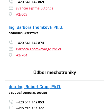
+420 541 14
2 869
svancara@fme.vutbr.cz
A2/605
Ing. Barbora Thomková, Ph.D.
ODBORNÝ ASISTENT
+420 541 14
2 874
Barbora.Thomkova@vutbr.cz
A2/704
Odbor mechatroniky
doc. Ing. Robert Grepl, Ph.D.
VEDOUCÍ ODBORU, DOCENT
+420 541 14
2 853
+420 732 542 500