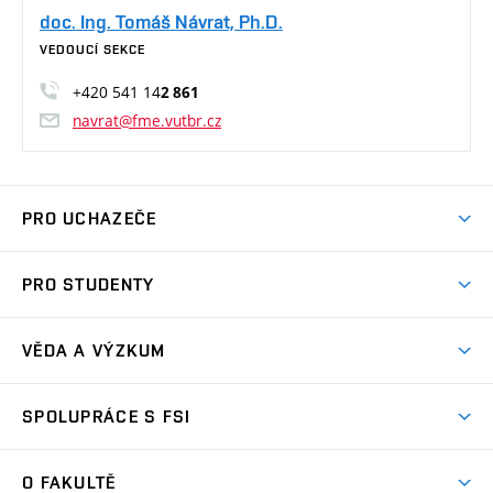
doc. Ing. Tomáš Návrat, Ph.D.
VEDOUCÍ SEKCE
+420 541 14
2 861
navrat@fme.vutbr.cz
PRO UCHAZEČE
Studuj strojní inženýrství
PRO STUDENTY
Nabídka studia
Předměty
Ambasadoři studia
VĚDA A VÝZKUM
Studijní programy
Přijímačky
Věda a výzkum na FSI
Studijní předpisy
SPOLUPRÁCE S FSI
Zápisy
Úspěchy výzkumu
Časový plán studia
Často kladené dotazy
Firemní spolupráce
Oblasti výzkumu
O FAKULTĚ
Pro prváky