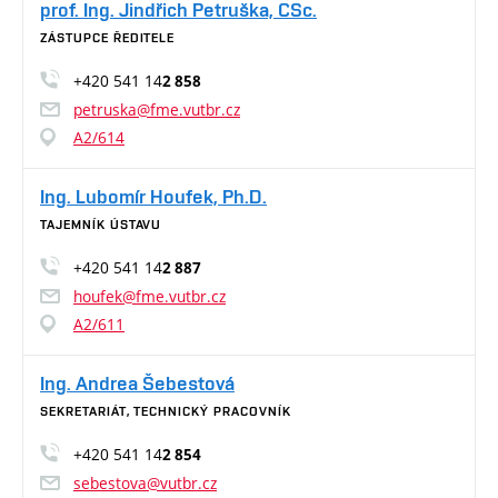
prof. Ing. Jindřich Petruška, CSc.
ZÁSTUPCE ŘEDITELE
+420 541 14
2 858
petruska@fme.vutbr.cz
A2/614
Ing. Lubomír Houfek, Ph.D.
TAJEMNÍK ÚSTAVU
+420 541 14
2 887
houfek@fme.vutbr.cz
A2/611
Ing. Andrea Šebestová
SEKRETARIÁT, TECHNICKÝ PRACOVNÍK
+420 541 14
2 854
sebestova@vutbr.cz