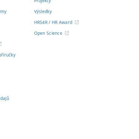
Projekty
týmy
Výsledky
HRS4R / HR Award
Open Science
příručky
údajů