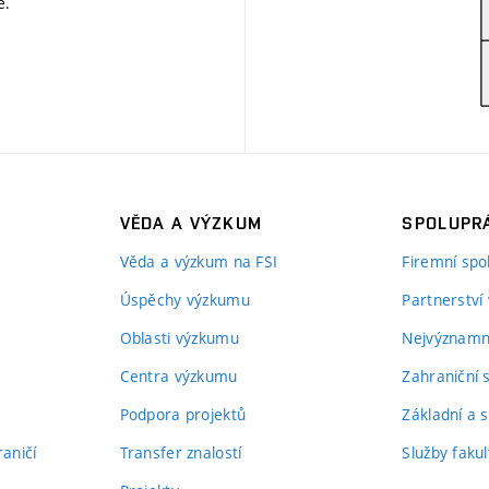
ě
.
VĚDA A VÝZKUM
SPOLUPRÁ
Věda a výzkum na FSI
Firemní spo
Úspěchy výzkumu
Partnerství
Oblasti výzkumu
Nejvýznamně
Centra výzkumu
Zahraniční 
Podpora projektů
Základní a s
aničí
Transfer znalostí
Služby fakul