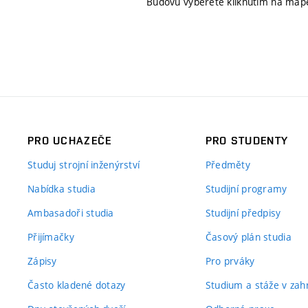
Budovu vyberete kliknutím na map
PRO UCHAZEČE
PRO STUDENTY
Studuj strojní inženýrství
Předměty
Nabídka studia
Studijní programy
Ambasadoři studia
Studijní předpisy
Přijímačky
Časový plán studia
Zápisy
Pro prváky
Často kladené dotazy
Studium a stáže v zahr