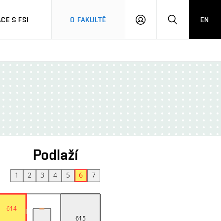
CE S FSI
O FAKULTĚ
EN
PŘIHLÁŠENÍ
HLEDAT
Podlaží
1
2
3
4
5
6
7