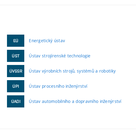
Energetický ústav
EÚ
Ústav strojírenské technologie
ÚST
Ústav výrobních strojů, systémů a robotiky
ÚVSSR
Ústav procesního inženýrství
ÚPI
Ústav automobilního a dopravního inženýrství
ÚADI