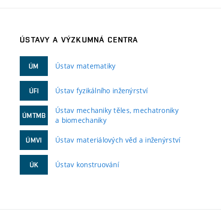
ÚSTAVY A VÝZKUMNÁ CENTRA
Ústav matematiky
ÚM
Ústav fyzikálního inženýrství
ÚFI
Ústav mechaniky těles, mechatroniky
ÚMTMB
a biomechaniky
Ústav materiálových věd a inženýrství
ÚMVI
Ústav konstruování
ÚK