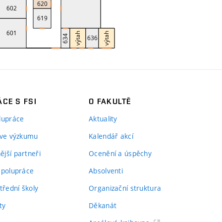
CE S FSI
O FAKULTĚ
lupráce
Aktuality
 ve výzkumu
Kalendář akcí
jší partneři
Ocenění a úspěchy
spolupráce
Absolventi
třední školy
Organizační struktura
ty
Děkanát