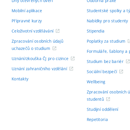
Dny otevřených dveří
Odborná praxe
Mobilní aplikace
Studentské spolky a 
Přípravné kurzy
Nabídky pro studenty
Celoživotní vzdělávání
Stipendia
Zpracování osobních údajů
Poplatky za studium
uchazečů o studium
Formuláře, šablony a 
Uznání/zkouška ČJ pro cizince
Studium bez bariér
Uznání zahraničního vzdělání
Sociální bezpečí
Kontakty
Wellbeing
Zpracování osobních 
studentů
Studijní oddělení
Repetitoria