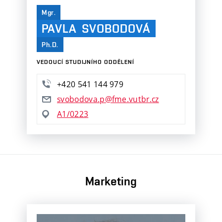
Mgr.
PAVLA SVOBODOVÁ
Ph.D.
VEDOUCÍ STUDIJNÍHO ODDĚLENÍ
+420 541 144 979
svobodova.p@fme.vutbr.cz
A1/0223
Marketing