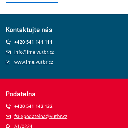
Kontaktujte nás
+420 541 141 111
info@fme.vutbr.cz
www.fme.vutbr.cz
Podatelna
+420 541 142 132
fsi-epodatelna@vutbr.cz
A1/0224