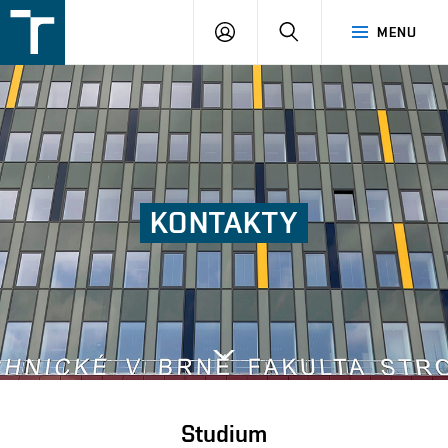
FSI
PŘIHLÁŠENÍ
HLEDAT
MENU
VUT
v
Brně
KONTAKTY
Next
Studium