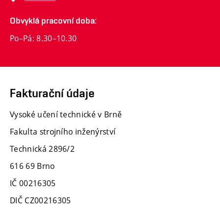
Obvyklá pracovní doba:
Po–Pá: 8.30–10.30
Fakturační údaje
Vysoké učení technické v Brně
Fakulta strojního inženýrství
Technická 2896/2
616 69 Brno
IČ 00216305
DIČ CZ00216305