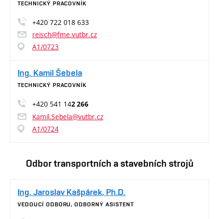
TECHNICKÝ PRACOVNÍK
+420 722 018 633
reisch@fme.vutbr.cz
A1/0723
Ing. Kamil Šebela
TECHNICKÝ PRACOVNÍK
+420 541 14
2 266
Kamil.Sebela@vutbr.cz
A1/0724
Odbor transportních a stavebních strojů
Ing. Jaroslav Kašpárek, Ph.D.
VEDOUCÍ ODBORU, ODBORNÝ ASISTENT