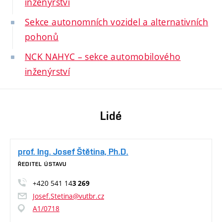
inženýrství
Sekce autonomních vozidel a alternativních
pohonů
NCK NAHYC – sekce automobilového
inženýrství
Lidé
prof. Ing. Josef Štětina, Ph.D.
ŘEDITEL ÚSTAVU
+420 541 14
3 269
Josef.Stetina@vutbr.cz
A1/0718