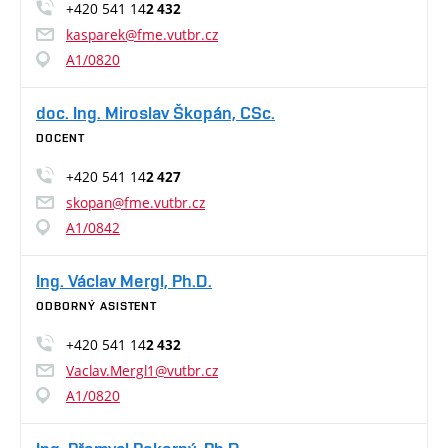
+420 541 14
2 432
kasparek@fme.vutbr.cz
A1/0820
doc. Ing. Miroslav Škopán, CSc.
DOCENT
+420 541 14
2 427
skopan@fme.vutbr.cz
A1/0842
Ing. Václav Mergl, Ph.D.
ODBORNÝ ASISTENT
+420 541 14
2 432
Vaclav.Mergl1@vutbr.cz
A1/0820