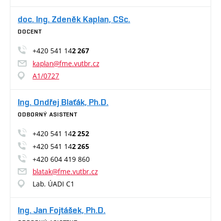
doc. Ing. Zdeněk Kaplan, CSc.
DOCENT
+420 541 14
2 267
kaplan@fme.vutbr.cz
A1/0727
Ing. Ondřej Blaťák, Ph.D.
ODBORNÝ ASISTENT
+420 541 14
2 252
+420 541 14
2 265
+420 604 419 860
blatak@fme.vutbr.cz
Lab. ÚADI C1
Ing. Jan Fojtášek, Ph.D.