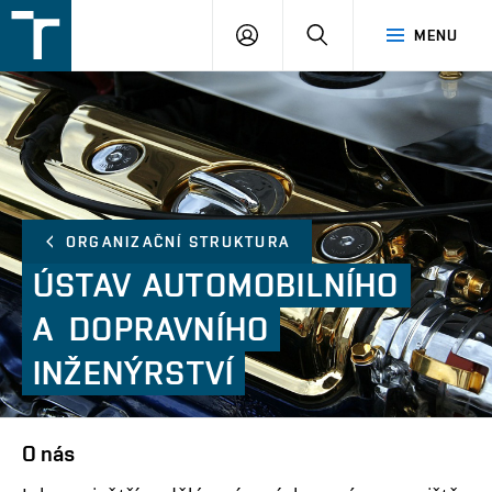
FSI
PŘIHLÁŠENÍ
HLEDAT
MENU
VUT
v
Brně
ORGANIZAČNÍ STRUKTURA
ÚSTAV
AUTOMOBILNÍHO
A DOPRAVNÍHO
INŽENÝRSTVÍ
O nás