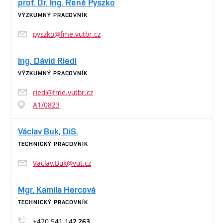
prof. Dr. Ing. René Pyszko
VÝZKUMNÝ PRACOVNÍK
pyszko@fme.vutbr.cz
Ing. Dávid Riedl
VÝZKUMNÝ PRACOVNÍK
riedl@fme.vutbr.cz
A1/0823
Václav Buk, DiS.
TECHNICKÝ PRACOVNÍK
Vaclav.Buk@vut.cz
Mgr. Kamila Hercová
TECHNICKÝ PRACOVNÍK
+420 541 14
2 263