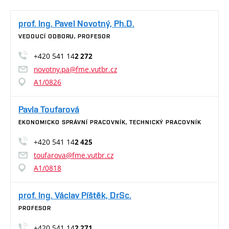
prof. Ing. Pavel Novotný, Ph.D.
VEDOUCÍ ODBORU, PROFESOR
+420 541 14
2 272
novotny.pa@fme.vutbr.cz
A1/0826
Pavla Toufarová
EKONOMICKO SPRÁVNÍ PRACOVNÍK, TECHNICKÝ PRACOVNÍK
+420 541 14
2 425
toufarova@fme.vutbr.cz
A1/0818
prof. Ing. Václav Píštěk, DrSc.
PROFESOR
+420 541 14
2 271