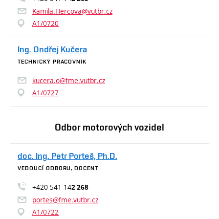
Kamila.Hercova@vutbr.cz
A1/0720
Ing. Ondřej Kučera
TECHNICKÝ PRACOVNÍK
kucera.o@fme.vutbr.cz
A1/0727
Odbor motorových vozidel
doc. Ing. Petr Porteš, Ph.D.
VEDOUCÍ ODBORU, DOCENT
+420 541 14
2 268
portes@fme.vutbr.cz
A1/0722