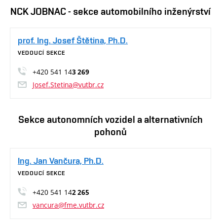
NCK JOBNAC - sekce automobilního inženýrství
prof. Ing. Josef Štětina, Ph.D.
VEDOUCÍ SEKCE
+420 541 14
3 269
Josef.Stetina@vutbr.cz
Sekce autonomních vozidel a alternativních
pohonů
Ing. Jan Vančura, Ph.D.
VEDOUCÍ SEKCE
+420 541 14
2 265
vancura@fme.vutbr.cz