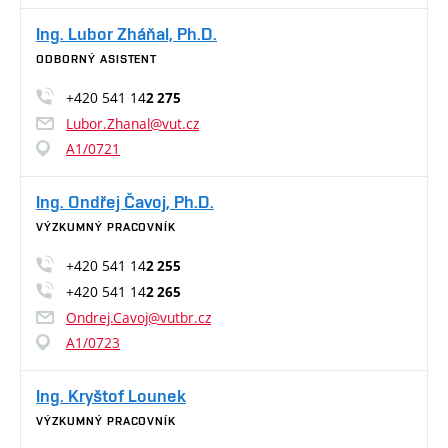
Ing. Lubor Zháňal, Ph.D.
ODBORNÝ ASISTENT
+420 541 14
2 275
Lubor.Zhanal@vut.cz
A1/0721
Ing. Ondřej Čavoj, Ph.D.
VÝZKUMNÝ PRACOVNÍK
+420 541 14
2 255
+420 541 14
2 265
Ondrej.Cavoj@vutbr.cz
A1/0723
Ing. Kryštof Lounek
VÝZKUMNÝ PRACOVNÍK