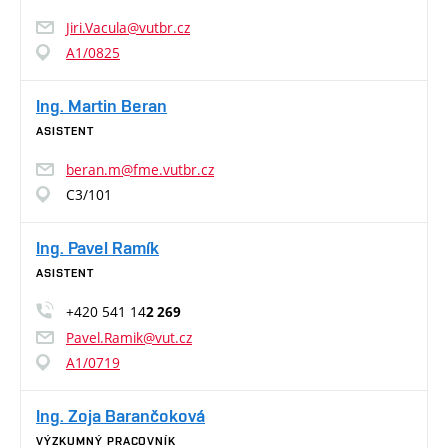
Jiri.Vacula@vutbr.cz
A1/0825
Ing. Martin Beran
ASISTENT
beran.m@fme.vutbr.cz
C3/101
Ing. Pavel Ramík
ASISTENT
+420 541 14
2 269
Pavel.Ramik@vut.cz
A1/0719
Ing. Zoja Barančoková
VÝZKUMNÝ PRACOVNÍK