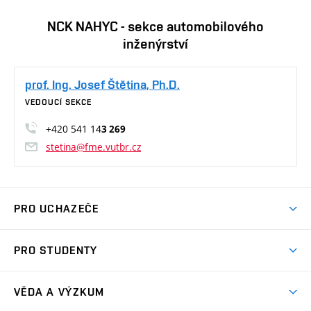
NCK NAHYC - sekce automobilového
inženýrství
prof. Ing. Josef Štětina, Ph.D.
VEDOUCÍ SEKCE
+420 541 14
3 269
stetina@fme.vutbr.cz
PRO UCHAZEČE
Studuj strojní inženýrství
PRO STUDENTY
Nabídka studia
Předměty
Ambasadoři studia
VĚDA A VÝZKUM
Studijní programy
Přijímačky