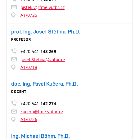
pistek.v@fme.vutbr.cz
A1/0725
prof. Ing. Josef Štětina, Ph.D.
PROFESOR
+420 541 14
3 269
Josef.Stetina@vutbr.cz
A1/0718
doc. Ing. Pavel Kučera, Ph.D.
DOCENT
+420 541 14
2 274
kucera@fme.vutbr.cz
A1/0726
Ing. Michael Böhm, Ph.D.