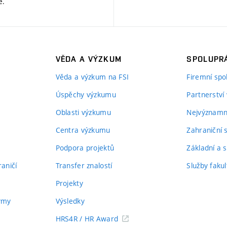
ě
.
VĚDA A VÝZKUM
SPOLUPRÁ
Věda a výzkum na FSI
Firemní spo
Úspěchy výzkumu
Partnerství
Oblasti výzkumu
Nejvýznamně
Centra výzkumu
Zahraniční 
Podpora projektů
Základní a s
aničí
Transfer znalostí
Služby fakul
Projekty
týmy
Výsledky
HRS4R / HR Award