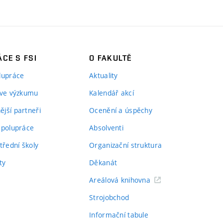
CE S FSI
O FAKULTĚ
lupráce
Aktuality
 ve výzkumu
Kalendář akcí
jší partneři
Ocenění a úspěchy
spolupráce
Absolventi
třední školy
Organizační struktura
ty
Děkanát
Areálová knihovna
Strojobchod
Informační tabule