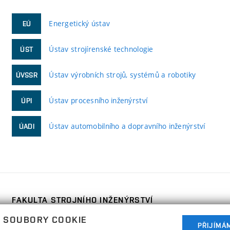
Energetický ústav
EÚ
Ústav strojírenské technologie
ÚST
Ústav výrobních strojů, systémů a robotiky
ÚVSSR
Ústav procesního inženýrství
ÚPI
Ústav automobilního a dopravního inženýrství
ÚADI
FAKULTA STROJNÍHO INŽENÝRSTVÍ
VYSOKÉ UČENÍ TECHNICKÉ V BRNĚ
 SOUBORY COOKIE
Technická 2896/2
PŘIJÍMÁ
www.fme.vutbr.cz