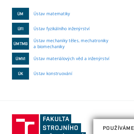
Ústav matematiky
ÚM
Ústav fyzikálního inženýrství
ÚFI
Ústav mechaniky těles, mechatroniky
ÚMTMB
a biomechaniky
Ústav materiálových věd a inženýrství
ÚMVI
Ústav konstruování
ÚK
Fakulta
strojního
POUŽÍVÁME
inženýrství,