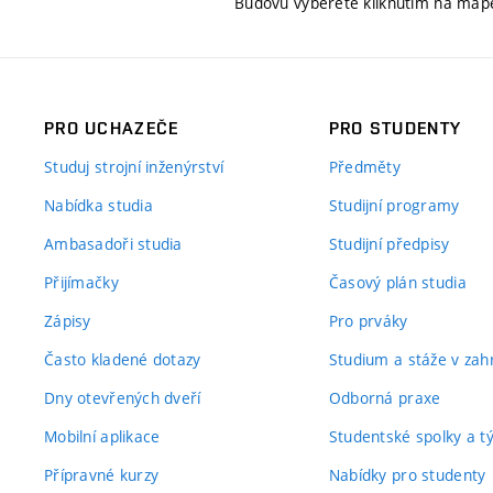
Budovu vyberete kliknutím na map
PRO UCHAZEČE
PRO STUDENTY
Studuj strojní inženýrství
Předměty
Nabídka studia
Studijní programy
Ambasadoři studia
Studijní předpisy
Přijímačky
Časový plán studia
Zápisy
Pro prváky
Často kladené dotazy
Studium a stáže v zahr
Dny otevřených dveří
Odborná praxe
Mobilní aplikace
Studentské spolky a 
Přípravné kurzy
Nabídky pro studenty