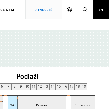
CE S FSI
O FAKULTĚ
EN
PŘIHLÁŠENÍ
HLEDAT
Podlaží
6
7
8
9
10
11
12
13
14
15
16
17
18
19