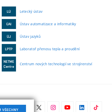
Letecký ústav
LÚ
Ústav automatizace a informatiky
ÚAI
Ústav jazyků
ÚJ
Laboratoř přenosu tepla a proudění
LPTP
NETME
Centrum nových technologií ve strojírenství
Centre
M VŠECHNY