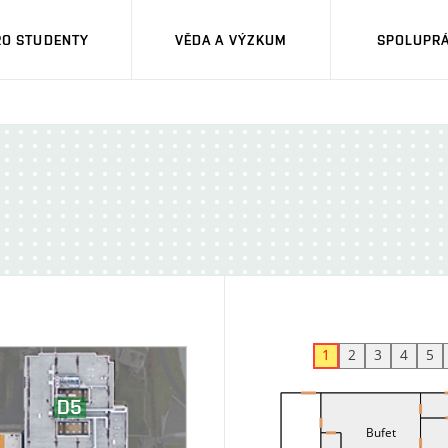
RO STUDENTY
VĚDA A VÝZKUM
SPOLUPRÁ
1
2
3
4
5