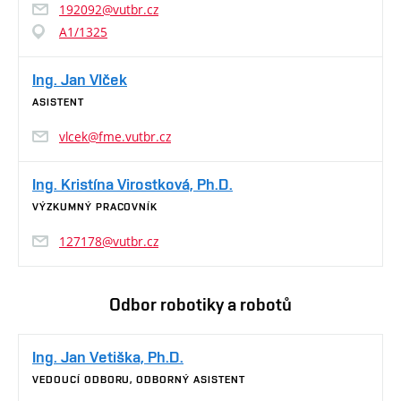
192092@vutbr.cz
A1/1325
Ing. Jan Vlček
ASISTENT
vlcek@fme.vutbr.cz
Ing. Kristína Virostková, Ph.D.
VÝZKUMNÝ PRACOVNÍK
127178@vutbr.cz
Odbor robotiky a robotů
Ing. Jan Vetiška, Ph.D.
VEDOUCÍ ODBORU, ODBORNÝ ASISTENT