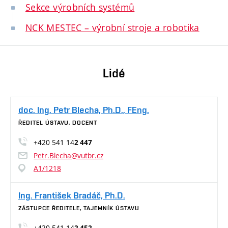
Sekce výrobních systémů
NCK MESTEC – výrobní stroje a robotika
Lidé
doc. Ing. Petr Blecha, Ph.D., FEng.
ŘEDITEL ÚSTAVU, DOCENT
+420 541 14
2 447
Petr.Blecha@vutbr.cz
A1/1218
Ing. František Bradáč, Ph.D.
ZÁSTUPCE ŘEDITELE, TAJEMNÍK ÚSTAVU
+420 541 14