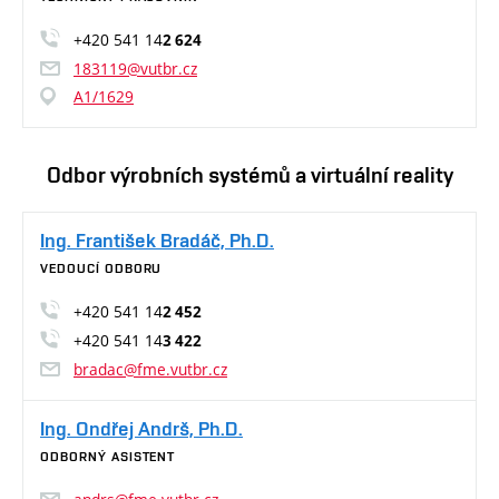
+420 541 14
2 624
183119@vutbr.cz
A1/1629
Odbor výrobních systémů a virtuální reality
Ing. František Bradáč, Ph.D.
VEDOUCÍ ODBORU
+420 541 14
2 452
+420 541 14
3 422
bradac@fme.vutbr.cz
Ing. Ondřej Andrš, Ph.D.
ODBORNÝ ASISTENT