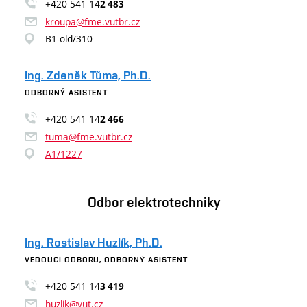
+420 541 14
2 483
kroupa@fme.vutbr.cz
B1-old/310
Ing. Zdeněk Tůma, Ph.D.
ODBORNÝ ASISTENT
+420 541 14
2 466
tuma@fme.vutbr.cz
A1/1227
Odbor elektrotechniky
Ing. Rostislav Huzlík, Ph.D.
VEDOUCÍ ODBORU, ODBORNÝ ASISTENT
+420 541 14
3 419
huzlik@vut.cz