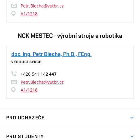
Petr.Blecha@vutbr.cz
A1/1218
NCK MESTEC - výrobní stroje a robotika
doc. Ing. Petr Blecha, Ph.D., FEng.
VEDOUCÍ SEKCE
+420 541 14
2 447
Petr.Blecha@vutbr.cz
A1/1218
PRO UCHAZEČE
Studuj strojní inženýrství
PRO STUDENTY