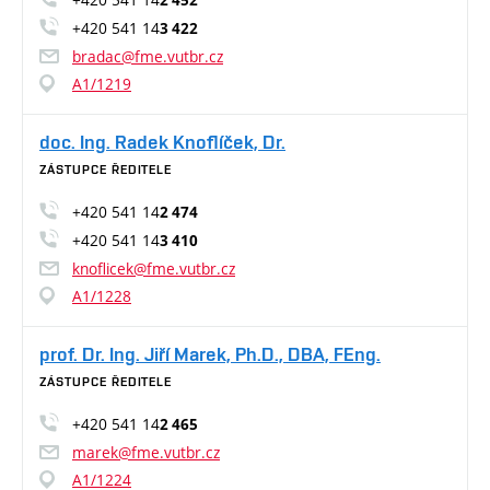
2 452
+420 541 14
3 422
bradac@fme.vutbr.cz
A1/1219
doc. Ing. Radek Knoflíček, Dr.
ZÁSTUPCE ŘEDITELE
+420 541 14
2 474
+420 541 14
3 410
knoflicek@fme.vutbr.cz
A1/1228
prof. Dr. Ing. Jiří Marek, Ph.D., DBA, FEng.
ZÁSTUPCE ŘEDITELE
+420 541 14
2 465
marek@fme.vutbr.cz
A1/1224