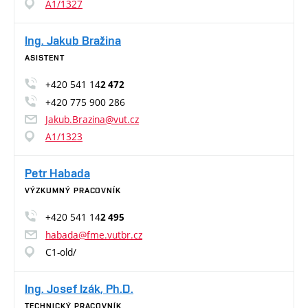
A1/1327
Ing. Jakub Bražina
ASISTENT
+420 541 14
2 472
+420 775 900 286
Jakub.Brazina@vut.cz
A1/1323
Petr Habada
VÝZKUMNÝ PRACOVNÍK
+420 541 14
2 495
habada@fme.vutbr.cz
C1-old/
Ing. Josef Izák, Ph.D.
TECHNICKÝ PRACOVNÍK