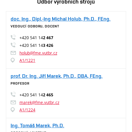
Odbor výrobních strojů
doc. Ing., Dipl.-Ing Michal Holub, Ph.D., FEng.
VEDOUCÍ ODBORU, DOCENT
+420 541 14
2 467
+420 541 14
3 426
holub@fme.vutbr.cz
A1/1221
prof. Dr. Ing. Jiří Marek, Ph.D., DBA, FEng.
PROFESOR
+420 541 14
2 465
marek@fme.vutbr.cz
A1/1224
Ing. Tomáš Marek, Ph.D.