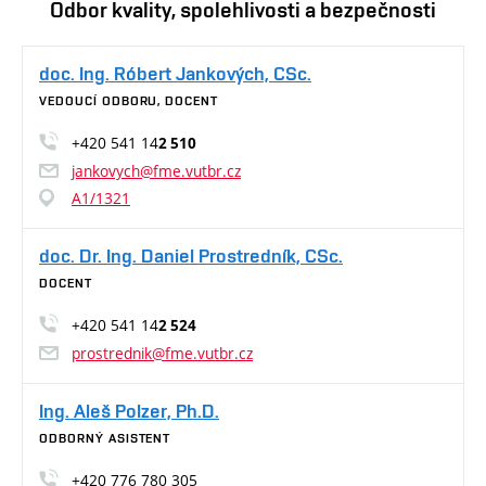
Odbor kvality, spolehlivosti a bezpečnosti
doc. Ing. Róbert Jankových, CSc.
VEDOUCÍ ODBORU, DOCENT
+420 541 14
2 510
jankovych@fme.vutbr.cz
A1/1321
doc. Dr. Ing. Daniel Prostredník, CSc.
DOCENT
+420 541 14
2 524
prostrednik@fme.vutbr.cz
Ing. Aleš Polzer, Ph.D.
ODBORNÝ ASISTENT
+420 776 780 305