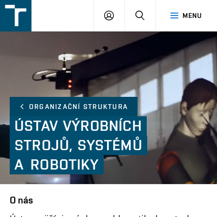
FSI
PŘIHLÁŠENÍ
HLEDAT
MENU
VUT
v
Brně
ORGANIZAČNÍ STRUKTURA
ÚSTAV
VÝROBNÍCH
STROJŮ,
SYSTÉMŮ
A ROBOTIKY
O nás