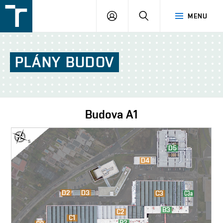
FSI
PŘIHLÁŠENÍ
HLEDAT
MENU
VUT
v
Brně
PLÁNY
BUDOV
Budova
A1