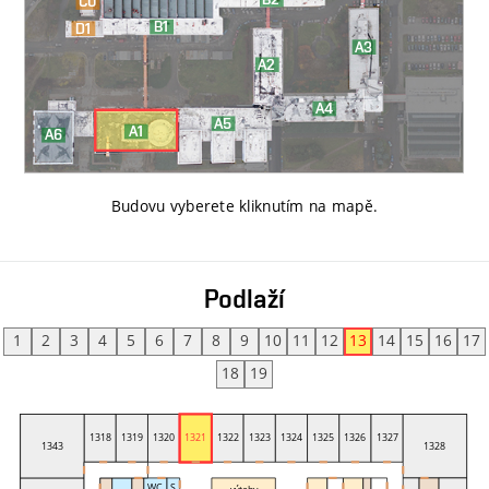
Budovu vyberete kliknutím na mapě
.
Podlaží
1
2
3
4
5
6
7
8
9
10
11
12
13
14
15
16
17
18
19