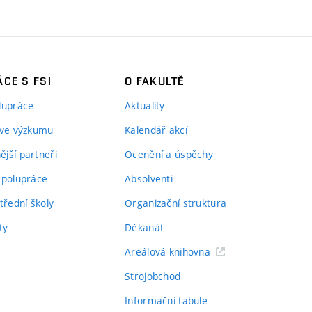
CE S FSI
O FAKULTĚ
lupráce
Aktuality
 ve výzkumu
Kalendář akcí
jší partneři
Ocenění a úspěchy
spolupráce
Absolventi
třední školy
Organizační struktura
ty
Děkanát
Areálová knihovna
Strojobchod
Informační tabule