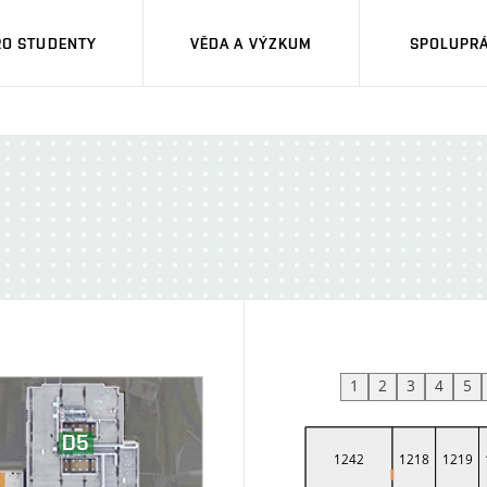
RO STUDENTY
VĚDA A VÝZKUM
SPOLUPRÁ
1
2
3
4
5