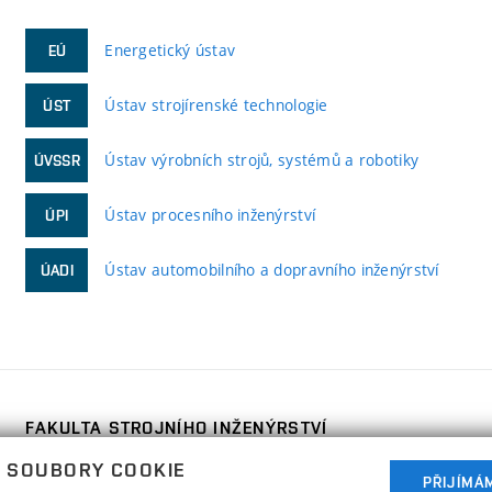
Energetický ústav
EÚ
Ústav strojírenské technologie
ÚST
Ústav výrobních strojů, systémů a robotiky
ÚVSSR
Ústav procesního inženýrství
ÚPI
Ústav automobilního a dopravního inženýrství
ÚADI
FAKULTA STROJNÍHO INŽENÝRSTVÍ
VYSOKÉ UČENÍ TECHNICKÉ V BRNĚ
 SOUBORY COOKIE
Technická 2896/2
PŘIJÍMÁ
www.fme.vutbr.cz