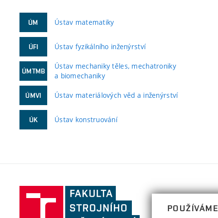
Ústav matematiky
ÚM
Ústav fyzikálního inženýrství
ÚFI
Ústav mechaniky těles, mechatroniky
ÚMTMB
a biomechaniky
Ústav materiálových věd a inženýrství
ÚMVI
Ústav konstruování
ÚK
Fakulta
strojního
POUŽÍVÁME
inženýrství,