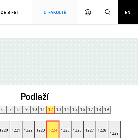
CE S FSI
O FAKULTĚ
EN
PŘIHLÁŠENÍ
HLEDAT
Podlaží
6
7
8
9
10
11
12
13
14
15
16
17
18
19