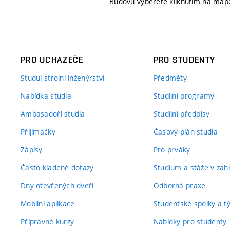
Budovu vyberete kliknutím na map
PRO UCHAZEČE
PRO STUDENTY
Studuj strojní inženýrství
Předměty
Nabídka studia
Studijní programy
Ambasadoři studia
Studijní předpisy
Přijímačky
Časový plán studia
Zápisy
Pro prváky
Často kladené dotazy
Studium a stáže v zahr
Dny otevřených dveří
Odborná praxe
Mobilní aplikace
Studentské spolky a 
Přípravné kurzy
Nabídky pro studenty