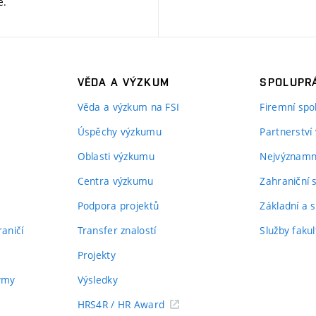
ě
.
VĚDA A VÝZKUM
SPOLUPRÁ
Věda a výzkum na FSI
Firemní spo
Úspěchy výzkumu
Partnerství
Oblasti výzkumu
Nejvýznamně
Centra výzkumu
Zahraniční 
Podpora projektů
Základní a s
aničí
Transfer znalostí
Služby fakul
Projekty
týmy
Výsledky
HRS4R / HR Award