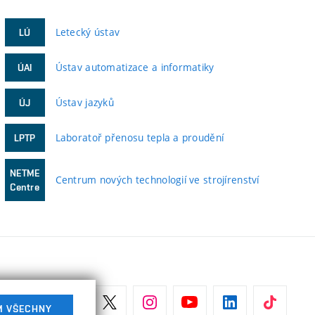
Letecký ústav
LÚ
Ústav automatizace a informatiky
ÚAI
Ústav jazyků
ÚJ
Laboratoř přenosu tepla a proudění
LPTP
NETME
Centrum nových technologií ve strojírenství
Centre
M VŠECHNY