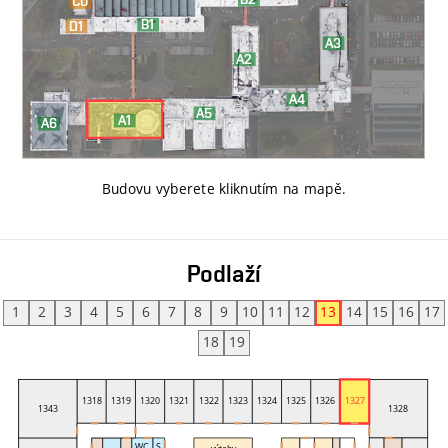
Budovu vyberete kliknutím na mapě
.
Podlaží
1
2
3
4
5
6
7
8
9
10
11
12
13
14
15
16
17
18
19