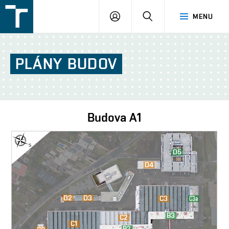
FSI
PŘIHLÁŠENÍ
HLEDAT
MENU
VUT
v
Brně
PLÁNY
BUDOV
Budova
A1