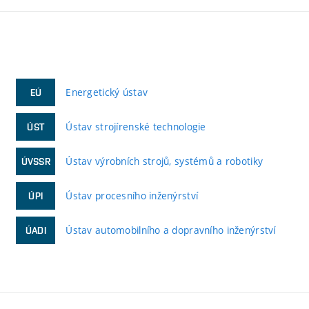
Energetický ústav
EÚ
Ústav strojírenské technologie
ÚST
Ústav výrobních strojů, systémů a robotiky
ÚVSSR
Ústav procesního inženýrství
ÚPI
Ústav automobilního a dopravního inženýrství
ÚADI