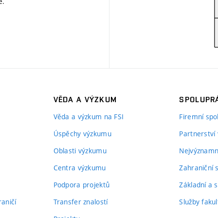
ě
.
VĚDA A VÝZKUM
SPOLUPRÁ
Věda a výzkum na FSI
Firemní spo
Úspěchy výzkumu
Partnerství
Oblasti výzkumu
Nejvýznamně
Centra výzkumu
Zahraniční 
Podpora projektů
Základní a s
aničí
Transfer znalostí
Služby fakul