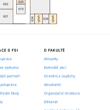
CE S FSI
O FAKULTĚ
lupráce
Aktuality
 ve výzkumu
Kalendář akcí
jší partneři
Ocenění a úspěchy
spolupráce
Absolventi
třední školy
Organizační struktura
ty
Děkanát