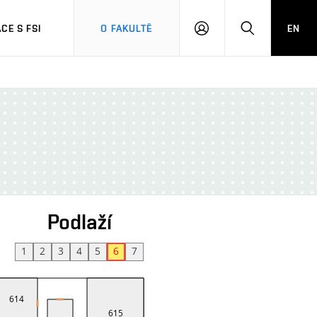
CE S FSI
O FAKULTĚ
EN
PŘIHLÁŠENÍ
HLEDAT
Podlaží
1
2
3
4
5
6
7