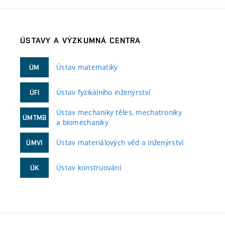
ÚSTAVY A VÝZKUMNÁ CENTRA
Ústav matematiky
ÚM
Ústav fyzikálního inženýrství
ÚFI
Ústav mechaniky těles, mechatroniky
ÚMTMB
a biomechaniky
Ústav materiálových věd a inženýrství
ÚMVI
Ústav konstruování
ÚK