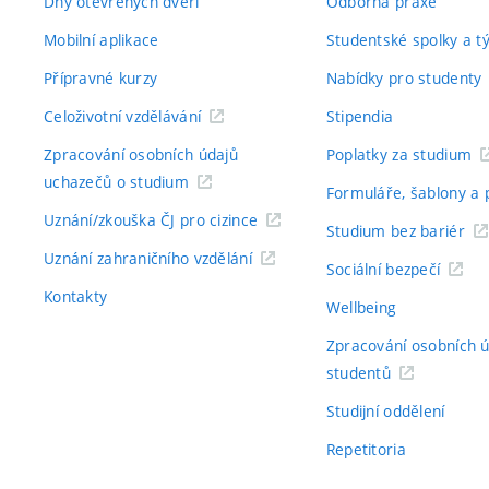
Dny otevřených dveří
Odborná praxe
Mobilní aplikace
Studentské spolky a 
Přípravné kurzy
Nabídky pro studenty
Celoživotní vzdělávání
Stipendia
Zpracování osobních údajů
Poplatky za studium
uchazečů o studium
Formuláře, šablony a 
Uznání/zkouška ČJ pro cizince
Studium bez bariér
Uznání zahraničního vzdělání
Sociální bezpečí
Kontakty
Wellbeing
Zpracování osobních 
studentů
Studijní oddělení
Repetitoria