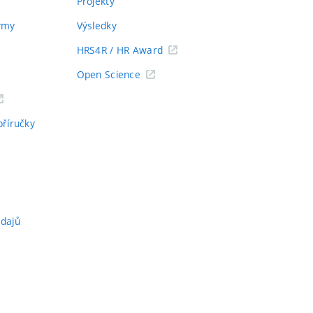
Projekty
týmy
Výsledky
HRS4R / HR Award
Open Science
příručky
údajů