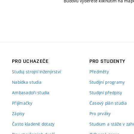
Budovu vyberete kliknutím na map
PRO UCHAZEČE
PRO STUDENTY
Studuj strojní inženýrství
Předměty
Nabídka studia
Studijní programy
Ambasadoři studia
Studijní předpisy
Přijímačky
Časový plán studia
Zápisy
Pro prváky
Často kladené dotazy
Studium a stáže v zahr