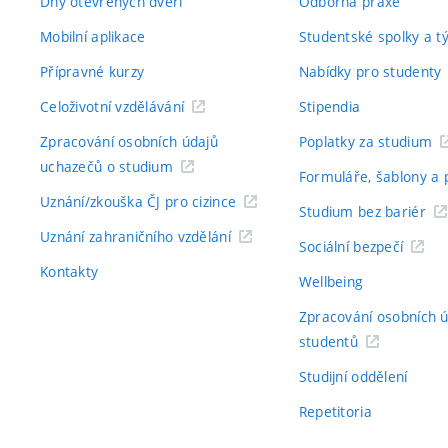
Dny otevřených dveří
Odborná praxe
Mobilní aplikace
Studentské spolky a 
Přípravné kurzy
Nabídky pro studenty
Celoživotní vzdělávání
Stipendia
Zpracování osobních údajů
Poplatky za studium
uchazečů o studium
Formuláře, šablony a 
Uznání/zkouška ČJ pro cizince
Studium bez bariér
Uznání zahraničního vzdělání
Sociální bezpečí
Kontakty
Wellbeing
Zpracování osobních 
studentů
Studijní oddělení
Repetitoria