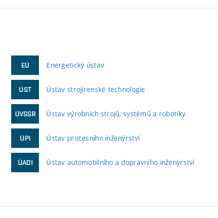
Energetický ústav
EÚ
Ústav strojírenské technologie
ÚST
Ústav výrobních strojů, systémů a robotiky
ÚVSSR
Ústav procesního inženýrství
ÚPI
Ústav automobilního a dopravního inženýrství
ÚADI