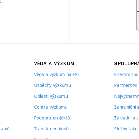
ě
.
VĚDA A VÝZKUM
SPOLUPRÁ
Věda a výzkum na FSI
Firemní spo
Úspěchy výzkumu
Partnerství
Oblasti výzkumu
Nejvýznamně
Centra výzkumu
Zahraniční 
Podpora projektů
Základní a s
aničí
Transfer znalostí
Služby fakul