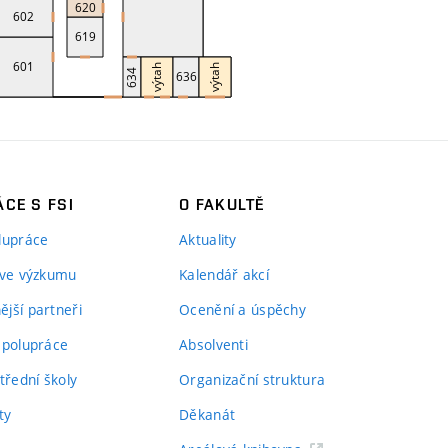
CE S FSI
O FAKULTĚ
lupráce
Aktuality
 ve výzkumu
Kalendář akcí
jší partneři
Ocenění a úspěchy
spolupráce
Absolventi
třední školy
Organizační struktura
ty
Děkanát