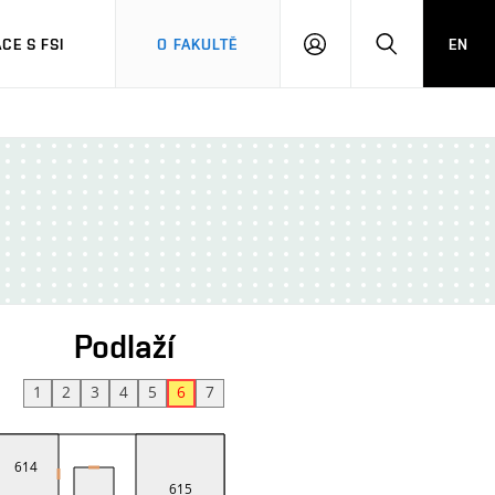
CE S FSI
O FAKULTĚ
EN
PŘIHLÁŠENÍ
HLEDAT
Podlaží
1
2
3
4
5
6
7