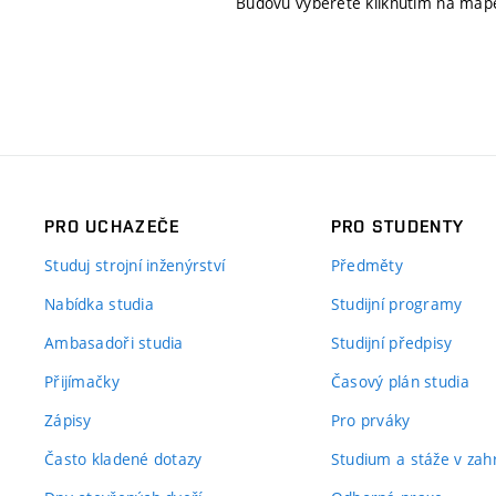
Budovu vyberete kliknutím na map
PRO UCHAZEČE
PRO STUDENTY
Studuj strojní inženýrství
Předměty
Nabídka studia
Studijní programy
Ambasadoři studia
Studijní předpisy
Přijímačky
Časový plán studia
Zápisy
Pro prváky
Často kladené dotazy
Studium a stáže v zahr