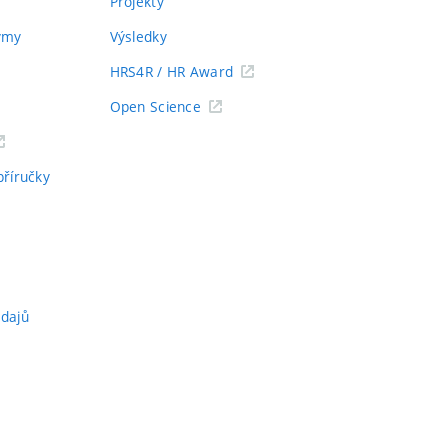
Projekty
týmy
Výsledky
HRS4R / HR Award
Open Science
příručky
údajů