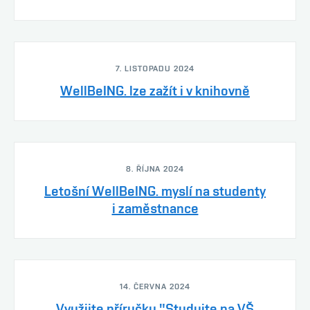
7. LISTOPADU 2024
WellBeING. lze zažít i v knihovně
8. ŘÍJNA 2024
Letošní WellBeING. myslí na studenty
i zaměstnance
14. ČERVNA 2024
Využijte příručku "Studujte na VŠ