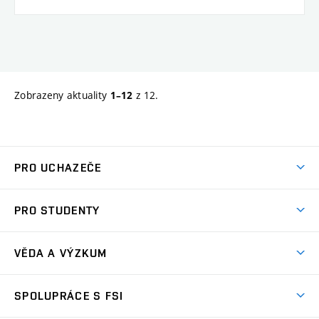
Zobrazeny aktuality
z 12.
1–12
PRO UCHAZEČE
Studuj strojní inženýrství
PRO STUDENTY
Nabídka studia
Předměty
Ambasadoři studia
VĚDA A VÝZKUM
Studijní programy
Přijímačky
Věda a výzkum na FSI
Studijní předpisy
SPOLUPRÁCE S FSI
Zápisy
Úspěchy výzkumu
Časový plán studia