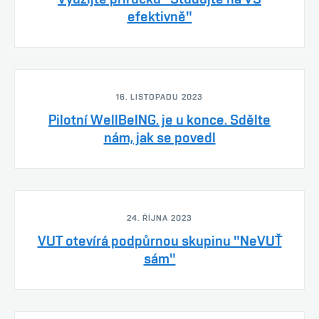
efektivně"
16. LISTOPADU 2023
Pilotní WellBeING. je u konce. Sdělte
nám, jak se povedl
24. ŘÍJNA 2023
VUT otevírá podpůrnou skupinu "NeVUŤ
sám"