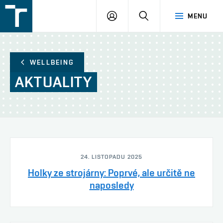
FSI
PŘIHLÁŠENÍ
HLEDAT
MENU
VUT
v
Brně
WELLBEING
AKTUALITY
24. LISTOPADU 2025
Holky ze strojárny: Poprvé, ale určitě ne
naposledy