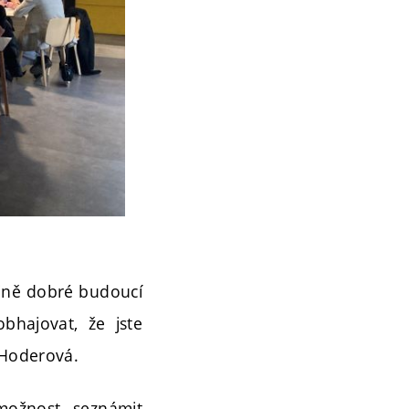
tejně dobré budoucí
bhajovat, že jste
a Hoderová.
možnost seznámit