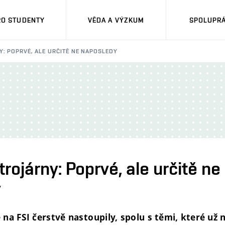
RO STUDENTY
VĚDA A VÝZKUM
SPOLUPRÁ
Y: POPRVÉ, ALE URČITĚ NE NAPOSLEDY
trojárny: Poprvé, ale určitě ne
y
 na FSI čerstvě nastoupily, spolu s těmi, které už 