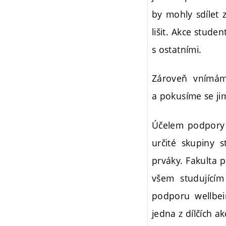
by mohly sdílet 
lišit. Akce stud
s ostatními.
Zároveň vnímáme
a pokusíme se jim
Účelem podpory s
určité skupiny 
prváky. Fakulta p
všem studujícím
podporu wellbein
jedna z dílčích akc