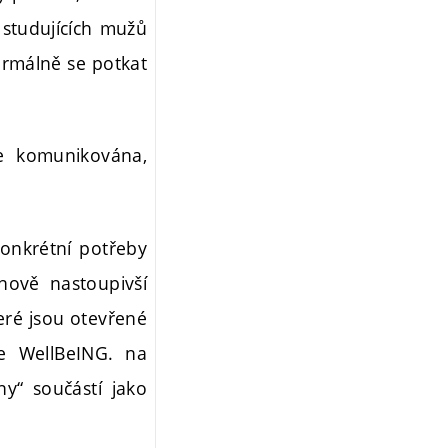
 studujících mužů
ormálně se potkat
ce komunikována,
konkrétní potřeby
nově nastoupivší
teré jsou otevřené
ie WellBeING. na
ny“ součástí jako