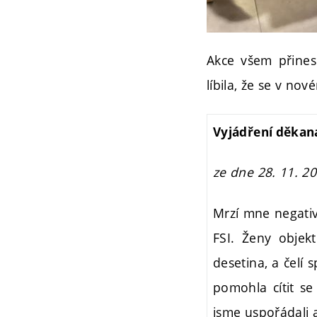
Akce všem přines
líbila, že se v no
Vyjádření děkana
ze dne 28. 11. 2
Mrzí mne negativn
FSI. Ženy objekt
desetina, a čelí 
pomohla cítit se
jsme uspořádali a