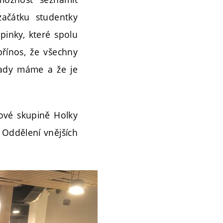
začátku studentky
pinky, které spolu
řínos, že všechny
 tady máme a že je
pové skupině Holky
 Oddělení vnějších