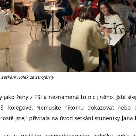
setkání Holek ze strojárny
y jako ženy z FSI a neznamená to nic jiného. Jste s
aši kolegové. Nemusíte nikomu dokazovat nebo o
rostě jste,“ přivítala na úvod setkání studentky Jan
c se v rychlém networkingovém kolečku měla 