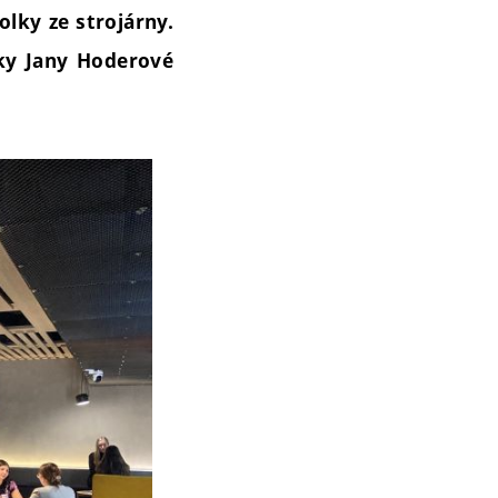
lky ze strojárny.
nky Jany Hoderové