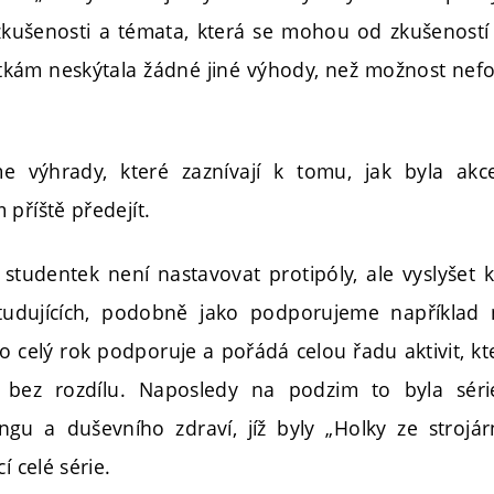
zkušenosti a témata, která se mohou od zkušeností
entkám neskýtala žádné jiné výhody, než možnost nef
 výhrady, které zaznívají k tomu, jak byla ak
 příště předejít.
tudentek není nastavovat protipóly, ale vyslyšet 
studujících, podobně jako podporujeme například 
o celý rok podporuje a pořádá celou řadu aktivit, k
 bez rozdílu. Naposledy na podzim to byla sér
gu a duševního zdraví, jíž byly „Holky ze strojár
í celé série.