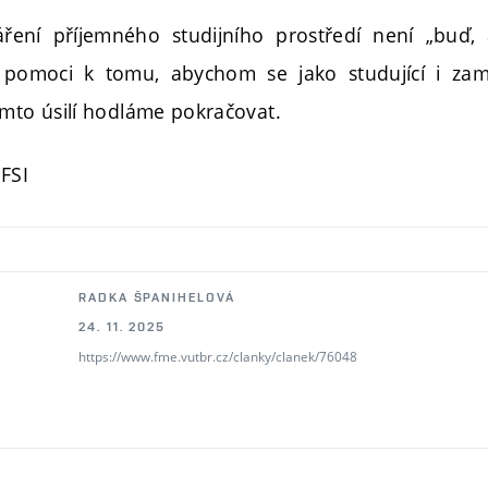
ření příjemného studijního prostředí není „buď,
pomoci k tomu, abychom se jako studující i zaměs
omto úsilí hodláme pokračovat.
 FSI
RADKA ŠPANIHELOVÁ
24. 11. 2025
https://www.fme.vutbr.cz/clanky/clanek/76048