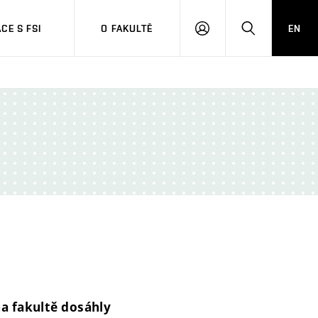
CE S FSI
O FAKULTĚ
EN
PŘIHLÁŠENÍ
HLEDAT
na fakultě dosáhly