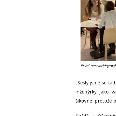
První networkingové 
„Sešly jsme se tad
inženýrky jako v
šikovné, protože p
Každá z účastni