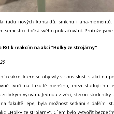
la řadu nových kontaktů, smíchu i aha-momentů. 
vém semestru dočká svého pokračování. Protože jsme li
 FSI k reakcím na akci "Holky ze strojárny"
025
í reakce, které se objevily v souvislosti s akcí na
ivně tvoří na fakultě menšinu, mezi studujícími j
specifickým výzvám. Jednou z věcí, kterou studentky 
 na fakultě lépe, byla možnost setkání s dalšími s
kci „Holky ze strojárny“. Cílem bylo vytvořit bezpeč