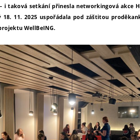
– i taková setkání přinesla networkingová akce Ho
rý 18. 11. 2025 uspořádala pod záštitou proděka
 projektu WellBeING.