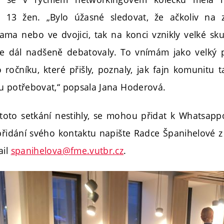
h 13 žen. „Bylo úžasné sledovat, že ačkoliv na 
ama nebo ve dvojici, tak na konci vznikly velké sku
ce dál nadšeně debatovaly. To vnímám jako velký p
 ročníku, které přišly, poznaly, jak fajn komunitu
u potřebovat,“ popsala Jana Hoderová.
toto setkání nestihly, se mohou přidat k Whatsap
 přidání svého kontaktu napište Radce Španihelové z
ail
spanihelova@fme.vutbr.cz
.