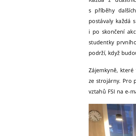
s příběhy dalšíc
postávaly každá s
i po skončení ak
studentky prvního
podrží, když budo
Zájemkyně, které 
ze strojárny. Pro
vztahů FSI na e-m