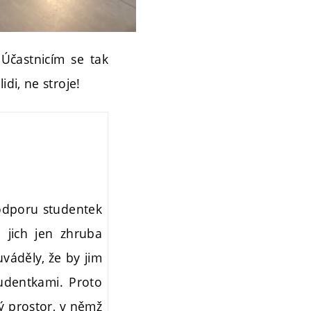
Účastnicím se tak
di, ne stroje!
 podporu studentek
e jich jen zhruba
uváděly, že by jim
tudentkami. Proto
ný prostor, v němž