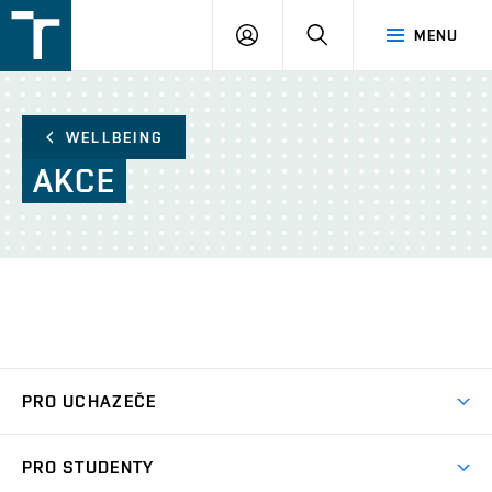
FSI
PŘIHLÁŠENÍ
HLEDAT
MENU
VUT
v
Brně
WELLBEING
AKCE
PRO UCHAZEČE
Studuj strojní inženýrství
PRO STUDENTY
Nabídka studia