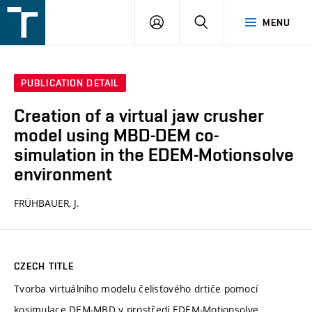
FSI
LOGIN
SEARCH
MENU
VUT
v
Brně
PUBLICATION DETAIL
Creation of a virtual jaw crusher
model using MBD-DEM co-
simulation in the EDEM-Motionsolve
environment
FRÜHBAUER, J.
CZECH TITLE
Tvorba virtuálního modelu čelisťového drtiče pomocí
kosimulace DEM-MBD v prostředí EDEM-Motionsolve