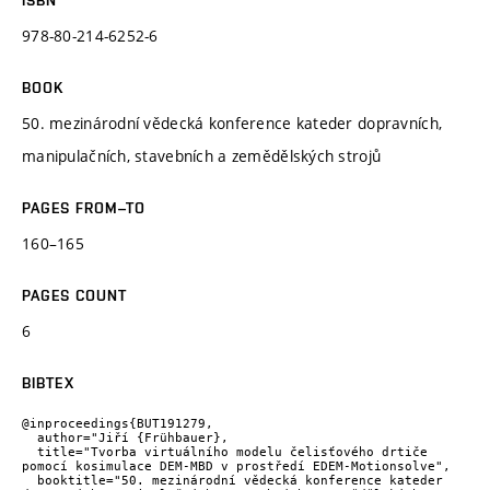
978-80-214-6252-6
BOOK
50. mezinárodní vědecká konference kateder dopravních,
manipulačních, stavebních a zemědělských strojů
PAGES FROM–TO
160–165
PAGES COUNT
6
BIBTEX
@inproceedings{BUT191279,

  author="Jiří {Frühbauer},

  title="Tvorba virtuálního modelu čelisťového drtiče 
pomocí kosimulace DEM-MBD v prostředí EDEM-Motionsolve",

  booktitle="50. mezinárodní vědecká konference kateder 