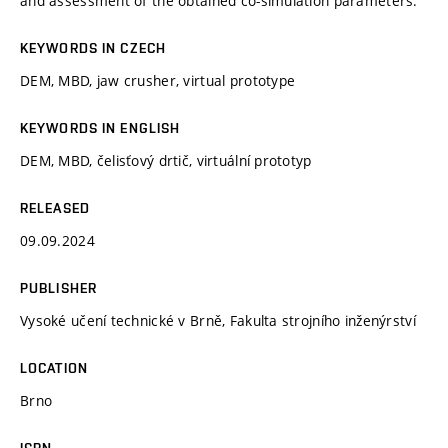
and assessment of the obtained co-simulation parameters.
KEYWORDS IN CZECH
DEM, MBD, jaw crusher, virtual prototype
KEYWORDS IN ENGLISH
DEM, MBD, čelisťový drtič, virtuální prototyp
RELEASED
09.09.2024
PUBLISHER
Vysoké učení technické v Brně, Fakulta strojního inženýrství
LOCATION
Brno
ISBN