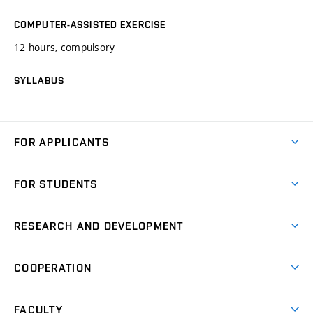
COMPUTER-ASSISTED EXERCISE
12 hours, compulsory
SYLLABUS
FOR APPLICANTS
Come to FME
FOR STUDENTS
Degree Studies in English
Courses
Degree Studies in Czech
RESEARCH AND DEVELOPMENT
Degree Programmes
Short-term Studies
Research and Development at Institutes
Schedule
COOPERATION
Open Days
Research Achievements
Forms and Handbooks
Industry Cooperation
Research Topics
FACULTY
Study Regulations