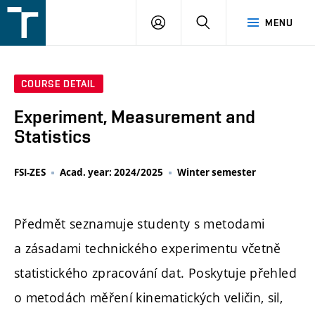
FSI
LOGIN
SEARCH
MENU
VUT
v
Brně
COURSE DETAIL
Experiment, Measurement and
Statistics
FSI-ZES
Acad. year: 2024/2025
Winter semester
Předmět seznamuje studenty s metodami
a zásadami technického experimentu včetně
statistického zpracování dat. Poskytuje přehled
o metodách měření kinematických veličin, sil,