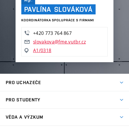
Mgr.
PAVLÍNA SLOVÁKOVÁ
KOORDINÁTORKA SPOLUPRÁCE S FIRMAMI
+420 773 764 867
slovakova@fme.vutbr.cz
A1/0318
PRO UCHAZEČE
Studuj strojní inženýrství
PRO STUDENTY
Nabídka studia
Předměty
Ambasadoři studia
VĚDA A VÝZKUM
Studijní programy
Přijímačky