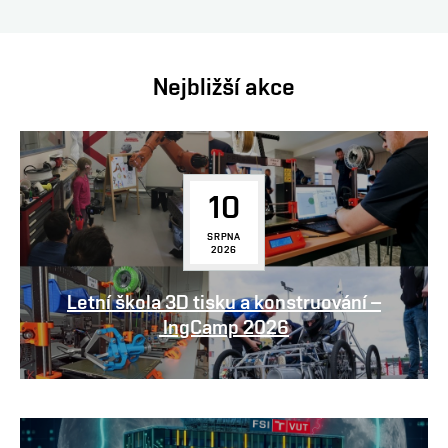
Nejbližší akce
10
SRPNA
2026
Letní škola 3D tisku a konstruování –
IngCamp 2026