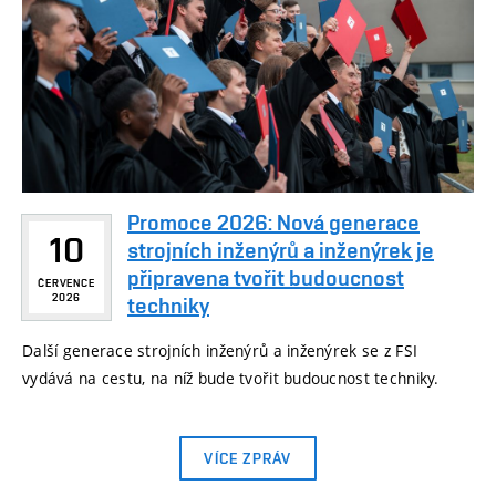
Promoce 2026: Nová generace
10
strojních inženýrů a inženýrek je
připravena tvořit budoucnost
ČERVENCE
2026
techniky
Další generace strojních inženýrů a inženýrek se z FSI
vydává na cestu, na níž bude tvořit budoucnost techniky.
VÍCE ZPRÁV