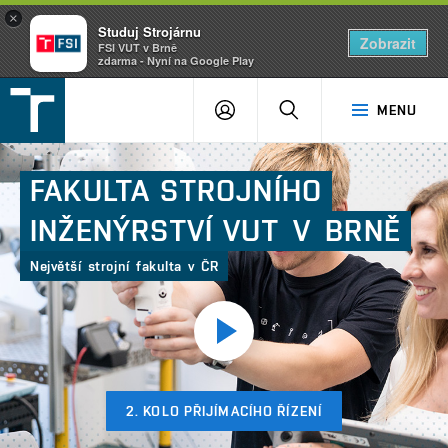
×
Studuj Strojárnu
Zobrazit
FSI VUT v Brně
zdarma - Nyní na Google Play
FSI
PŘIHLÁŠENÍ
HLEDAT
MENU
VUT
v
Brně
FAKULTA
STROJNÍHO
INŽENÝRSTVÍ
VUT V BRNĚ
Největší strojní fakulta v ČR
Přehrát
video
2. KOLO PŘIJÍMACÍHO ŘÍZENÍ