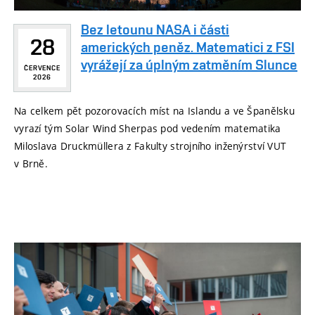
Bez letounu NASA i části
28
amerických peněz. Matematici z FSI
vyrážejí za úplným zatměním Slunce
ČERVENCE
2026
Na celkem pět pozorovacích míst na Islandu a ve Španělsku
vyrazí tým Solar Wind Sherpas pod vedením matematika
Miloslava Druckmüllera z Fakulty strojního inženýrství VUT
v Brně.