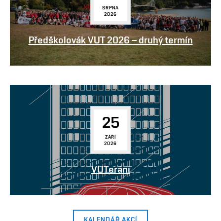
SRPNA
2026
Předškolovák VUT 2026 – druhý termín
25
ZÁŘÍ
2026
VUTeráni
KALENDÁŘ AKCÍ