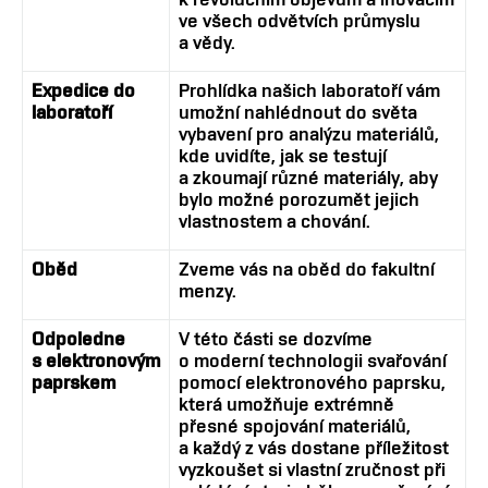
ve všech odvětvích průmyslu
a vědy.
Expedice do
Prohlídka našich laboratoří vám
laboratoří
umožní nahlédnout do světa
vybavení pro analýzu materiálů,
kde uvidíte, jak se testují
a zkoumají různé materiály, aby
bylo možné porozumět jejich
vlastnostem a chování.
Oběd
Zveme vás na oběd do fakultní
menzy.
Odpoledne
V této části se dozvíme
s elektronovým
o moderní technologii svařování
paprskem
pomocí elektronového paprsku,
která umožňuje extrémně
přesné spojování materiálů,
a každý z vás dostane příležitost
vyzkoušet si vlastní zručnost při