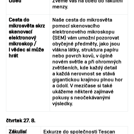
Oběd
Zveme vás na oběd do fakultní
menzy.
Cesta do
Naše cesta do mikrosvěta
mikrosvěta skrz
pomocí skenovacího
skenovací
elektronového mikroskopu
elektronový
(SEM) vám umožní pozorovat
mikroskop /
obyčejné předměty, jako jsou
I vědec si může
vlákna látky, struktura papíru
hrát
nebo povrch kovů, v úplně
novém světle a při ohromných
zvětšeních, kde každý detail
a každá nerovnost se stává
gigantickou krajinou plnou hor
a údolí. V mezičase si také
ukážeme některé zajímavé
pokusy s neočekávanými
výsledky.
čtvrtek 27. 8.
Zákulisí
Exkurze do společnosti Tescan