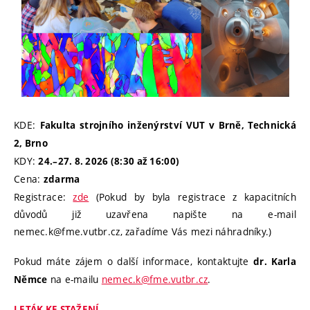
KDE:
Fakulta strojního inženýrství VUT v Brně, Technická
2, Brno
KDY:
24.–27. 8. 2026
(8:30 až 16:00)
Cena:
zdarma
Registrace:
zde
(Pokud by byla registrace z kapacitních
důvodů již uzavřena napište na e-mail
nemec.k@fme.vutbr.cz, zařadíme Vás mezi náhradníky.)
Pokud máte zájem o další informace, kontaktujte
dr. Karla
na e-mailu
nemec.k@fme.vutbr.cz
.
Němce
LETÁK KE STAŽENÍ