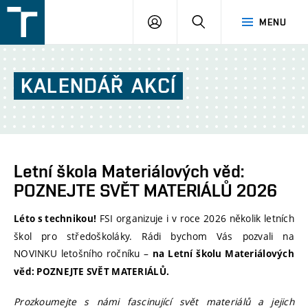
FSI
PŘIHLÁŠENÍ
HLEDAT
MENU
VUT
v
Brně
KALENDÁŘ
AKCÍ
Letní škola Materiálových věd:
POZNEJTE SVĚT MATERIÁLŮ 2026
FSI organizuje i v roce 2026 několik letních
Léto s technikou!
škol pro středoškoláky. Rádi bychom Vás pozvali na
NOVINKU letošního ročníku –
na Letní školu Materiálových
věd: POZNEJTE SVĚT MATERIÁLŮ.
Prozkoumejte s námi fascinující svět materiálů a jejich