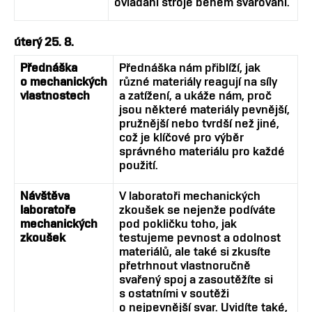
ovládání stroje během svařování.
úterý 25. 8.
Přednáška
Přednáška nám přiblíží, jak
o mechanických
různé materiály reagují na síly
vlastnostech
a zatížení, a ukáže nám, proč
jsou některé materiály pevnější,
pružnější nebo tvrdší než jiné,
což je klíčové pro výběr
správného materiálu pro každé
použití.
Návštěva
V laboratoři mechanických
laboratoře
zkoušek se nejenže podíváte
mechanických
pod pokličku toho, jak
zkoušek
testujeme pevnost a odolnost
materiálů, ale také si zkusíte
přetrhnout vlastnoručně
svařený spoj a zasoutěžíte si
s ostatními v soutěži
o nejpevnější svar. Uvidíte také,