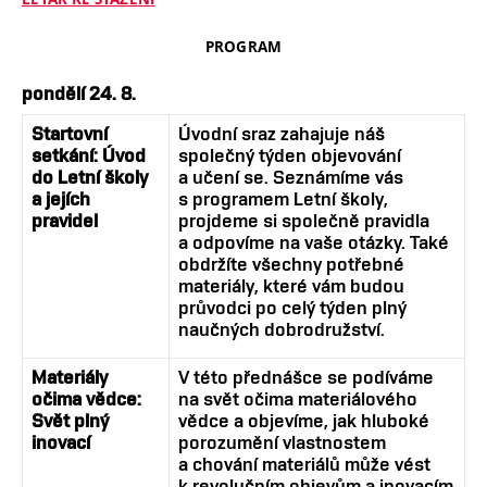
PROGRAM
pondělí 24. 8.
Startovní
Úvodní sraz zahajuje náš
setkání: Úvod
společný týden objevování
do Letní školy
a učení se. Seznámíme vás
a jejích
s programem Letní školy,
pravidel
projdeme si společně pravidla
a odpovíme na vaše otázky. Také
obdržíte všechny potřebné
materiály, které vám budou
průvodci po celý týden plný
naučných dobrodružství.
Materiály
V této přednášce se podíváme
očima vědce:
na svět očima materiálového
Svět plný
vědce a objevíme, jak hluboké
inovací
porozumění vlastnostem
a chování materiálů může vést
k revolučním objevům a inovacím