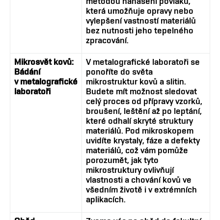
metodou nanášení povlaků,
která umožňuje opravy nebo
vylepšení vastností materiálů
bez nutnosti jeho tepelného
zpracování.
Mikrosvět kovů:
V metalografické laboratoři se
Bádání
ponoříte do světa
v metalografické
mikrostruktur kovů a slitin.
laboratoři
Budete mít možnost sledovat
celý proces od přípravy vzorků,
broušení, leštění až po leptání,
které odhalí skryté struktury
materiálů. Pod mikroskopem
uvidíte krystaly, fáze a defekty
materiálů, což vám pomůže
porozumět, jak tyto
mikrostruktury ovlivňují
vlastnosti a chování kovů ve
všedním životě i v extrémních
aplikacích.