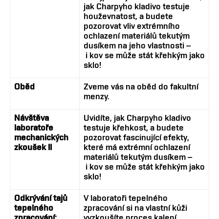
jak Charpyho kladivo testuje
houževnatost, a budete
pozorovat vliv extrémního
ochlazení materiálů tekutým
dusíkem na jeho vlastnosti –
i kov se může stát křehkým jako
sklo!
Oběd
Zveme vás na oběd do fakultní
menzy.
Návštěva
Uvidíte, jak Charpyho kladivo
laboratoře
testuje křehkost, a budete
mechanických
pozorovat fascinující efekty,
zkoušek II
které má extrémní ochlazení
materiálů tekutým dusíkem –
i kov se může stát křehkým jako
sklo!
Odkrývání tajů
V laboratoři tepelného
tepelného
zpracování si na vlastní kůži
zpracování:
vyzkoušíte proces kalení