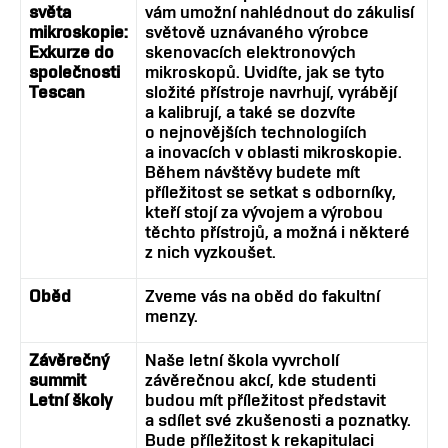
světa
vám umožní nahlédnout do zákulisí
mikroskopie:
světově uznávaného výrobce
Exkurze do
skenovacích elektronových
společnosti
mikroskopů. Uvidíte, jak se tyto
Tescan
složité přístroje navrhují, vyrábějí
a kalibrují, a také se dozvíte
o nejnovějších technologiích
a inovacích v oblasti mikroskopie.
Během návštěvy budete mít
příležitost se setkat s odborníky,
kteří stojí za vývojem a výrobou
těchto přístrojů, a možná i některé
z nich vyzkoušet.
Oběd
Zveme vás na oběd do fakultní
menzy.
Závěrečný
Naše letní škola vyvrcholí
summit
závěrečnou akcí, kde studenti
Letní školy
budou mít příležitost představit
a sdílet své zkušenosti a poznatky.
Bude příležitost k rekapitulaci