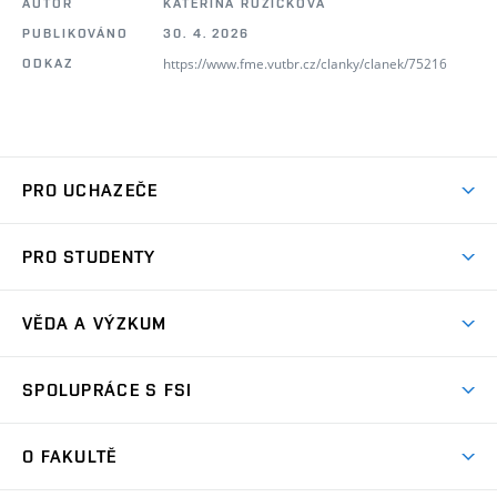
AUTOR
KATEŘINA RŮŽIČKOVÁ
PUBLIKOVÁNO
30. 4. 2026
https://www.fme.vutbr.cz/clanky/clanek/75216
ODKAZ
PRO UCHAZEČE
Studuj strojní inženýrství
PRO STUDENTY
Nabídka studia
Předměty
Ambasadoři studia
VĚDA A VÝZKUM
Studijní programy
Přijímačky
Věda a výzkum na FSI
Studijní předpisy
SPOLUPRÁCE S FSI
Zápisy
Úspěchy výzkumu
Časový plán studia
Často kladené dotazy
Firemní spolupráce
Oblasti výzkumu
O FAKULTĚ
Pro prváky
Dny otevřených dveří
Partnerství ve výzkumu
Centra výzkumu