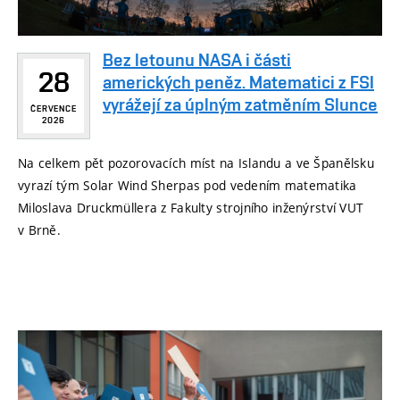
Bez letounu NASA i části
28
amerických peněz. Matematici z FSI
vyrážejí za úplným zatměním Slunce
ČERVENCE
2026
Na celkem pět pozorovacích míst na Islandu a ve Španělsku
vyrazí tým Solar Wind Sherpas pod vedením matematika
Miloslava Druckmüllera z Fakulty strojního inženýrství VUT
v Brně.