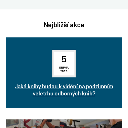
Nejbližší akce
5
SRPNA
2026
Jaké knihy budou k vidění na podzimním
veletrhu odborných knih?