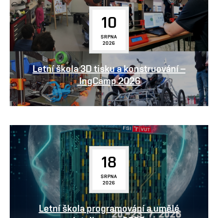
10
SRPNA
2026
Letní škola 3D tisku a konstruování –
IngCamp 2026
18
SRPNA
2026
Letní škola programování a umělé