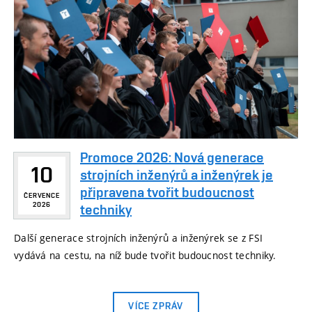
Promoce 2026: Nová generace
10
strojních inženýrů a inženýrek je
připravena tvořit budoucnost
ČERVENCE
2026
techniky
Další generace strojních inženýrů a inženýrek se z FSI
vydává na cestu, na níž bude tvořit budoucnost techniky.
VÍCE ZPRÁV