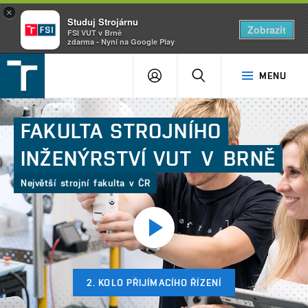
×
Studuj Strojárnu
Zobrazit
FSI VUT v Brně
zdarma - Nyní na Google Play
FSI
PŘIHLÁŠENÍ
HLEDAT
MENU
VUT
v
Brně
FAKULTA
STROJNÍHO
INŽENÝRSTVÍ
VUT V BRNĚ
Největší strojní fakulta v ČR
Přehrát
video
2. KOLO PŘIJÍMACÍHO ŘÍZENÍ