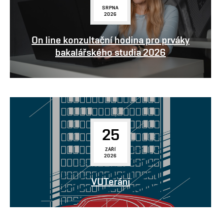
SRPNA
2026
On line konzultační hodina pro prváky
bakalářského studia 2026
25
ZÁŘÍ
2026
VUTeráni