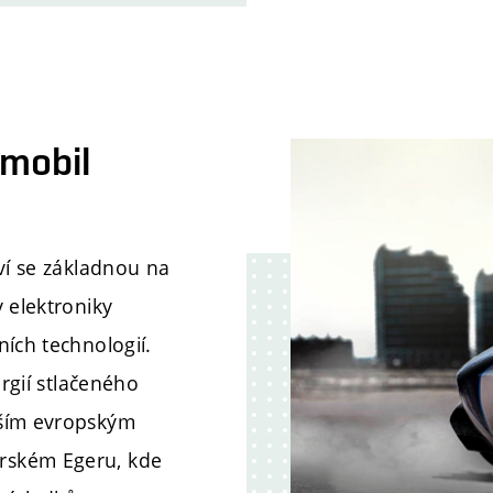
mobil
ví se základnou na
 elektroniky
ích technologií.
ergií stlačeného
pším evropským
rském Egeru, kde