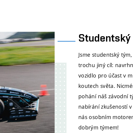
Studentský 
Jsme studentský tým,
trochu jiný cíl: navr
vozidlo pro účast v 
koutech světa. Nicmé
pohání náš závodní t
nabírání zkušeností v
nás osobním motorem 
dobrým týmem!