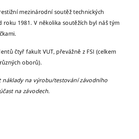
restižní mezinárodní soutěž technických
 roku 1981. V několika soutěžích byl náš tým
íčkami.
entů čtyř fakult VUT, převážně z FSI (celkem
 různých oborů).
 náklady na výrobu/testování závodního
účast na závodech.