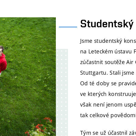
Studentský
Jsme studentský kons
na Leteckém ústavu FS
zúčastnit soutěže Ai
Stuttgartu. Stali jsm
Od té doby se pravid
ve kterých konstruuj
však není jenom uspět
tak celkové povědomí 
Tým se už účastnil z