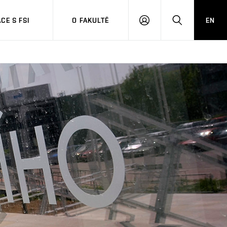
CE S FSI
O FAKULTĚ
EN
PŘIHLÁŠENÍ
HLEDAT