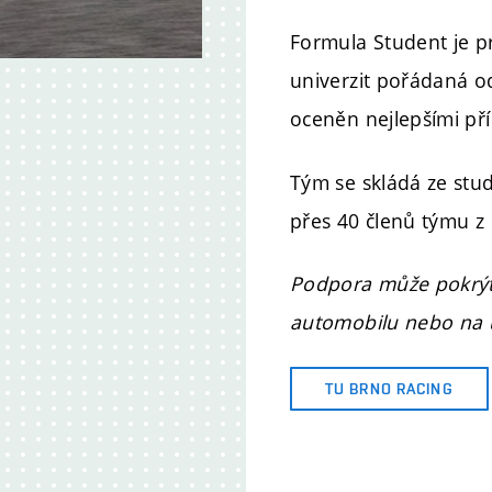
Formula Student je p
univerzit pořádaná od
oceněn nejlepšími př
Tým se skládá ze stud
přes 40 členů týmu z
Podpora může pokrýt
automobilu nebo na 
TU BRNO RACING