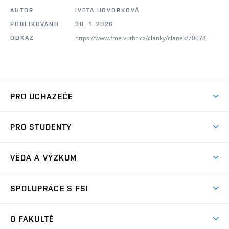
AUTOR
IVETA HOVORKOVÁ
PUBLIKOVÁNO
30. 1. 2026
https://www.fme.vutbr.cz/clanky/clanek/70078
ODKAZ
PRO UCHAZEČE
Studuj strojní inženýrství
PRO STUDENTY
Nabídka studia
Předměty
Ambasadoři studia
VĚDA A VÝZKUM
Studijní programy
Přijímačky
Věda a výzkum na FSI
Studijní předpisy
SPOLUPRÁCE S FSI
Zápisy
Úspěchy výzkumu
Časový plán studia
Často kladené dotazy
Firemní spolupráce
Oblasti výzkumu
O FAKULTĚ
Pro prváky
Dny otevřených dveří
Partnerství ve výzkumu