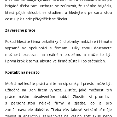
brigádě třeba tam. Nebojte se zdůraznit, že sháníte brigádu,
která půjde skloubit se studiem, a hledejte s personalistou
cestu, jak sladit přivýdělek se školou.
Závěrečné práce
Pokud hledáte téma bakalářky či diplomky, nabízí se i témata
vypsaná ve spolupráci s firmami. Díky tomu dostanete
možnost pracovat na reálném problému a může to být
i první krok k tomu, abyste ve firmě zůstali i po státnicích.
Kontakt na nečisto
Možná nehledáte práci ani téma diplomky. I přesto může být
užitečné na Den firem vyrazit. Zjistíte, jaké možnosti trh
práce našim absolventům nabízí. Zkusíte si promluvit
s personalistou nějaké firmy a zjistíte, co je pro
zaměstnavatele důležité. Třeba vás takové setkání přiměje
zlepšit si angličtinu, zapracovat na vašich soft skills nebo