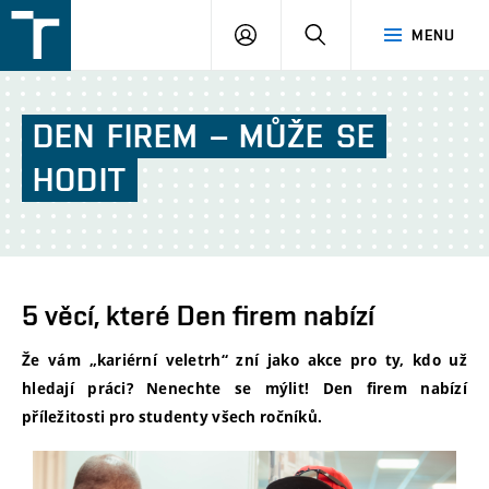
FSI
PŘIHLÁŠENÍ
HLEDAT
MENU
VUT
v
Brně
DEN
FIREM
–
MŮŽE
SE
HODIT
5 věcí, které Den firem nabízí
Že vám „kariérní veletrh“ zní jako akce pro ty, kdo už
hledají práci? Nenechte se mýlit! Den firem nabízí
příležitosti pro studenty všech ročníků.