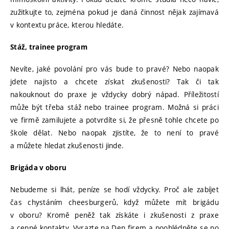
zužitkujte to, zejména pokud je daná činnost nějak zajímavá
v kontextu práce, kterou hledáte.
Stáž, trainee program
Nevíte, jaké povolání pro vás bude to pravé? Nebo naopak
jdete najisto a chcete získat zkušenosti? Tak či tak
nakouknout do praxe je vždycky dobrý nápad. Příležitostí
může být třeba stáž nebo trainee program. Možná si práci
ve firmě zamilujete a potvrdíte si, že přesně tohle chcete po
škole dělat. Nebo naopak zjistíte, že to není to pravé
a můžete hledat zkušenosti jinde.
Brigáda v oboru
Nebudeme si lhát, peníze se hodí vždycky. Proč ale zabíjet
čas chystáním cheesburgerů, když můžete mít brigádu
v oboru? Kromě peněž tak získáte i zkušenosti z praxe
a cenné kontakty. Vyrazte na Den firem a poohlédněte se po