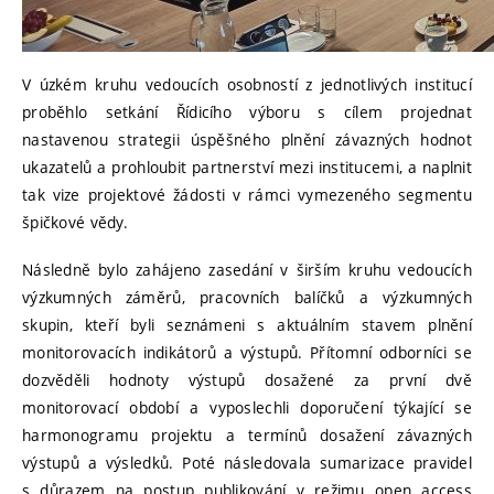
V úzkém kruhu vedoucích osobností z jednotlivých institucí
proběhlo setkání Řídicího výboru s cílem projednat
nastavenou strategii úspěšného plnění závazných hodnot
ukazatelů a prohloubit partnerství mezi institucemi, a naplnit
tak vize projektové žádosti v rámci vymezeného segmentu
špičkové vědy.
Následně bylo zahájeno zasedání v širším kruhu vedoucích
výzkumných záměrů, pracovních balíčků a výzkumných
skupin, kteří byli seznámeni s aktuálním stavem plnění
monitorovacích indikátorů a výstupů. Přítomní odborníci se
dozvěděli hodnoty výstupů dosažené za první dvě
monitorovací období a vyposlechli doporučení týkající se
harmonogramu projektu a termínů dosažení závazných
výstupů a výsledků. Poté následovala sumarizace pravidel
s důrazem na postup publikování v režimu open access