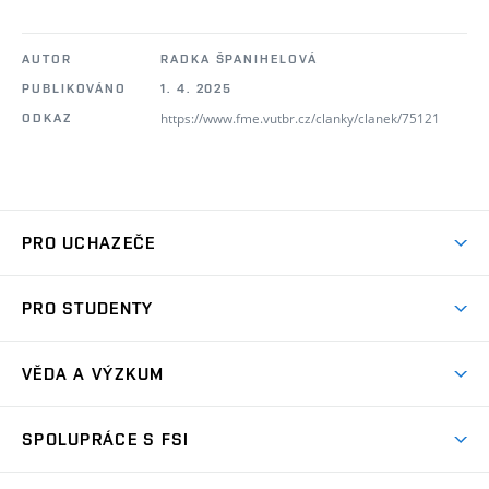
AUTOR
RADKA ŠPANIHELOVÁ
PUBLIKOVÁNO
1. 4. 2025
https://www.fme.vutbr.cz/clanky/clanek/75121
ODKAZ
PRO UCHAZEČE
Studuj strojní inženýrství
PRO STUDENTY
Nabídka studia
Předměty
Ambasadoři studia
VĚDA A VÝZKUM
Studijní programy
Přijímačky
Věda a výzkum na FSI
Studijní předpisy
SPOLUPRÁCE S FSI
Zápisy
Úspěchy výzkumu
Časový plán studia
Často kladené dotazy
Firemní spolupráce