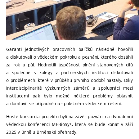
Garanti jednotlivých pracovních balíčků následně hovořili
a diskutovali o vědeckém pokroku a poznání, kterého dosáhli
za rok a půl. Hodnotili úspěšnost plnění stanovených cílů
a společně s kolegy z partnerských institucí diskutovali
o problémech, které v průběhu prvního období nastaly. Díky
interdisciplinaritě výzkumných záměrů a spolupráci mezi
institucemi pak bylo možné některé problémy objasnit
a domluvit se případně na společném vědeckém řešení.
Hosté konsorcia projektu byli na závěr pozváni na dvoudenní
vědeckou konferenci MEBioSys, která se bude konat v září
2025 v Brně u Brněnské přehrady.