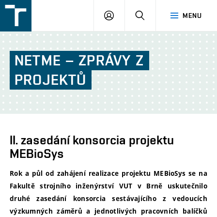
FSI
PŘIHLÁŠENÍ
HLEDAT
MENU
VUT
v
Brně
NETME
–
ZPRÁVY
Z
PROJEKTŮ
II. zasedání konsorcia projektu
MEBioSys
Rok a půl od zahájení realizace projektu MEBioSys se na
Fakultě strojního inženýrství VUT v Brně uskutečnilo
druhé zasedání konsorcia sestávajícího z vedoucích
výzkumných záměrů a jednotlivých pracovních balíčků