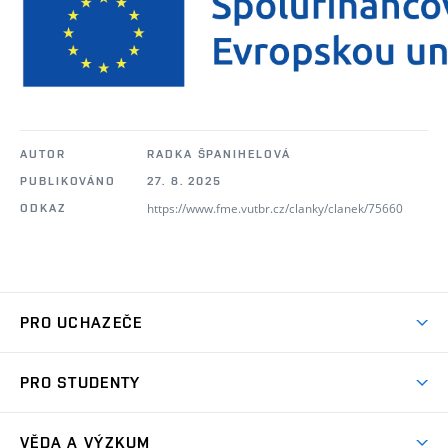
AUTOR
RADKA ŠPANIHELOVÁ
PUBLIKOVÁNO
27. 8. 2025
https://www.fme.vutbr.cz/clanky/clanek/75660
ODKAZ
PRO UCHAZEČE
Studuj strojní inženýrství
PRO STUDENTY
Nabídka studia
Předměty
Ambasadoři studia
VĚDA A VÝZKUM