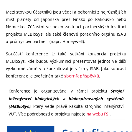
Mezi stovkou účastníků jsou vědci a odborníci z nejrůznějších
míst planety od Japonska přes Finsko po Rakousko nebo
Německo. Zúčastní se nejen zástupci partnerských institucí
projektu MEBioSys, ale také členové poradního orgánu ISAB
a průmysloví partneři (např. Honeywell).
Součástí konference je také setkání konsorcia projetku
MEBioSys, kde budou výzkumníci prezentovat jednotlivé dílčí
výzkumné záměry a konzultovat je s členy ISAB. Jako součást
konference je zveřejněn také
sborník příspěvků
.
Konference je organizována v rámci projektu
Strojní
inženýrství biologických a bioinspirovaných systémů
, který vede právě Fakulta strojního inženýrství
(MEBioSys)
VUT. Více podrobností o projektu najdete
na webu FSI
.