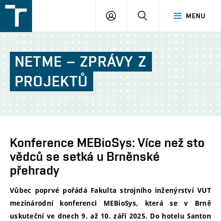
FSI
PŘIHLÁŠENÍ
HLEDAT
MENU
VUT
v
Brně
NETME
–
ZPRÁVY
Z
PROJEKTŮ
Konference MEBioSys: Více než sto
vědců se setká u Brněnské
přehrady
Vůbec poprvé pořádá Fakulta strojního inženýrství VUT
mezinárodní konferenci MEBioSys, která se v Brně
uskuteční ve dnech 9. až 10. září 2025. Do hotelu Santon