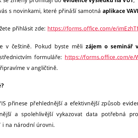
evidence výsledků na VUT
ás s novinkami, které přináší samotná
aplikace VAV
ete přihlásit zde:
https://forms.office.com/e/imEzhT
e v češtině. Pokud byste měli
zájem o seminář v
střednictvím formuláře:
https://forms.office.com/
ipravíme v angličtině.
é?
IS přinese přehlednější a efektivnější způsob evide
jší a spolehlivější vykazovat data potřebná p
i na národní úrovni.