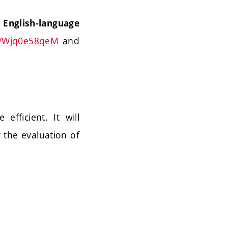
n English-language
/e/Wjq0e58qeM
and
fficient. It will
 the evaluation of