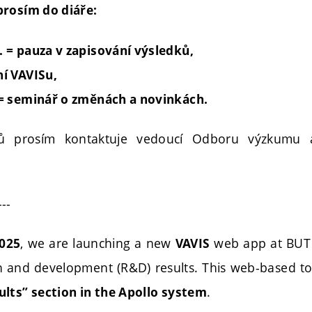
prosím do diáře:
9. = pauza v zapisování výsledků,
ní VAVISu,
0 = seminář o změnách a novinkách.
ů prosím kontaktuje vedoucí Odboru výzkumu 
---
, we are launching a new
web app at BUT 
2025
VAVIS
h and development (R&D) results. This web-based to
.
lts” section in the Apollo system