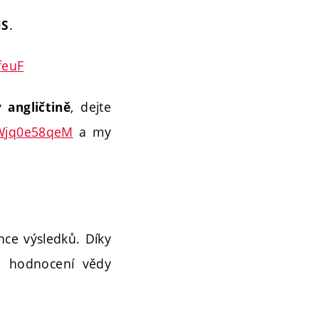
.
IS
feuF
, dejte
 angličtině
e/Wjq0e58qeM
a my
nce výsledků. Díky
ro hodnocení vědy