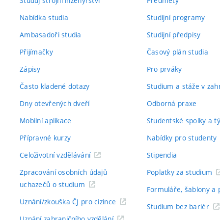
Studuj strojní inženýrství
Předměty
Nabídka studia
Studijní programy
Ambasadoři studia
Studijní předpisy
Přijímačky
Časový plán studia
Zápisy
Pro prváky
Často kladené dotazy
Studium a stáže v zahr
Dny otevřených dveří
Odborná praxe
Mobilní aplikace
Studentské spolky a 
Přípravné kurzy
Nabídky pro studenty
Celoživotní vzdělávání
Stipendia
Zpracování osobních údajů
Poplatky za studium
uchazečů o studium
Formuláře, šablony a 
Uznání/zkouška ČJ pro cizince
Studium bez bariér
Uznání zahraničního vzdělání