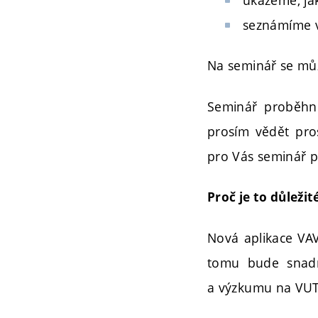
seznámíme v
Na seminář se můž
Seminář proběhn
prosím vědět pro
pro Vás seminář př
Proč je to důležit
Nová aplikace VAV
tomu bude snadně
a výzkumu na VUT 