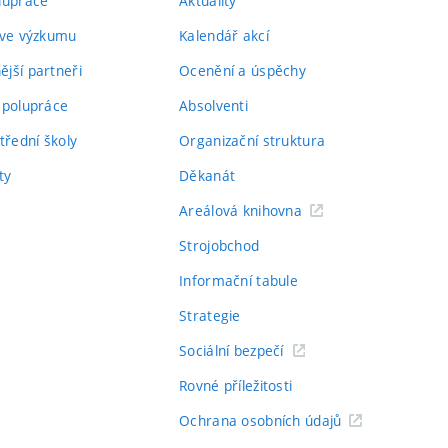
lupráce
Aktuality
 ve výzkumu
Kalendář akcí
jší partneři
Ocenění a úspěchy
spolupráce
Absolventi
třední školy
Organizační struktura
ty
Děkanát
Areálová knihovna
Strojobchod
Informační tabule
Strategie
Sociální bezpečí
Rovné příležitosti
Ochrana osobních údajů