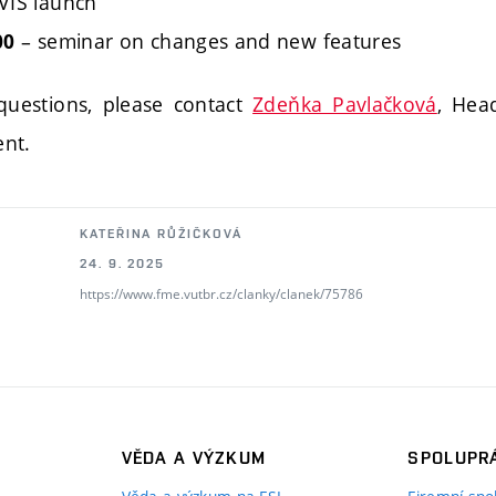
VIS launch
– seminar on changes and new features
00
questions, please contact
Zdeňka Pavlačková
, Hea
nt.
KATEŘINA RŮŽIČKOVÁ
24. 9. 2025
https://www.fme.vutbr.cz/clanky/clanek/75786
VĚDA A VÝZKUM
SPOLUPRÁ