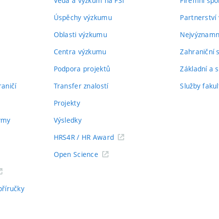
Věda a výzkum na FSI
Firemní spo
Úspěchy výzkumu
Partnerství
Oblasti výzkumu
Nejvýznamně
Centra výzkumu
Zahraniční 
Podpora projektů
Základní a s
aničí
Transfer znalostí
Služby fakul
Projekty
týmy
Výsledky
HRS4R / HR Award
Open Science
příručky