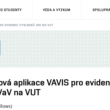
RO STUDENTY
VĚDA A VÝZKUM
SPOLUPRÁ
RO EVIDENCI VÝSLEDKŮ VAV NA VUT
vá aplikace VAVIS pro eviden
VaV na VUT
llows)