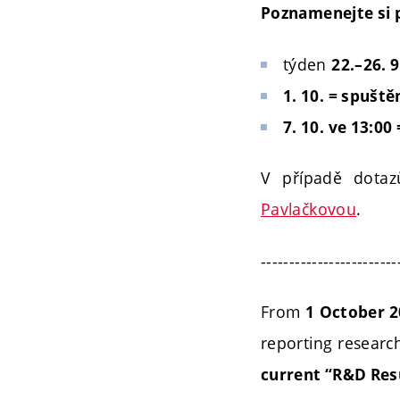
Poznamenejte si 
týden
22.–26. 
1. 10. = spuště
7. 10. ve 13:0
V případě dotaz
Pavlačkovou
.
------------------------
From
1 October 
reporting researc
current “R&D Resu