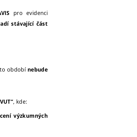
pro evidenci
AVIS
adí stávající část
mto období
nebude
, kde:
 VUT“
cení výzkumných