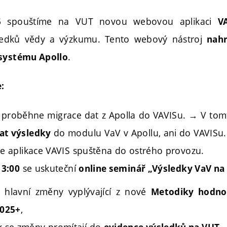
spouštíme na VUT novou webovou aplikaci
5
V
ledků vědy a výzkumu. Tento webový nástroj
nahr
.
 systému Apollo
:
proběhne migrace dat z Apolla do VAVISu. → V to
do modulu VaV v Apollu, ani do VAVISu.
at výsledky
 aplikace VAVIS spuštěna do ostrého provozu.
se uskuteční
13:00
online seminář „Výsledky VaV na
 hlavní změny vyplývající z nové
Metodiky hodno
,
2025+
k se změny promítají do
,