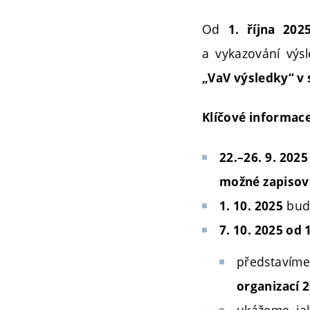
Od
1. října 202
a vykazování výs
„VaV výsledky“ v
Klíčové informace
22.–26. 9. 2025
možné zapisov
bude
1. 10. 2025
7. 10. 2025 od 
představíme
organizací 
ukážeme, ja