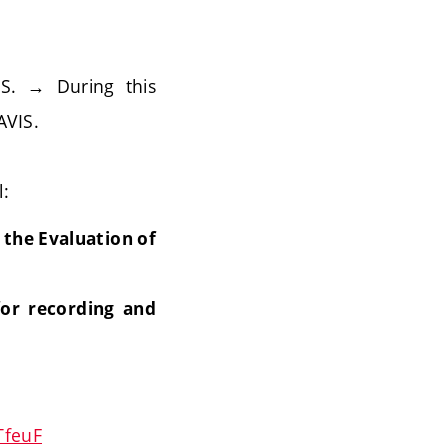
S. → During this
AVIS.
l:
the Evaluation of
for recording and
TfeuF