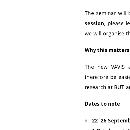
The seminar will
, please 
session
we will organise t
Why this matters
The new VAVIS ap
therefore be easi
research at BUT an
Dates to note
22–26 Septem