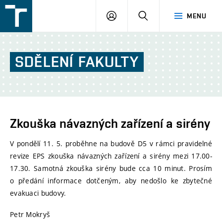
FSI
PŘIHLÁŠENÍ
HLEDAT
MENU
VUT
v
Brně
SDĚLENÍ
FAKULTY
Zkouška návazných zařízení a sirény
V pondělí 11. 5. proběhne na budově D5 v rámci pravidelné
revize EPS zkouška návazných zařízení a sirény mezi 17.00-
17.30. Samotná zkouška sirény bude cca 10 minut. Prosím
o předání informace dotčeným, aby nedošlo ke zbytečné
evakuaci budovy.
Petr Mokryš