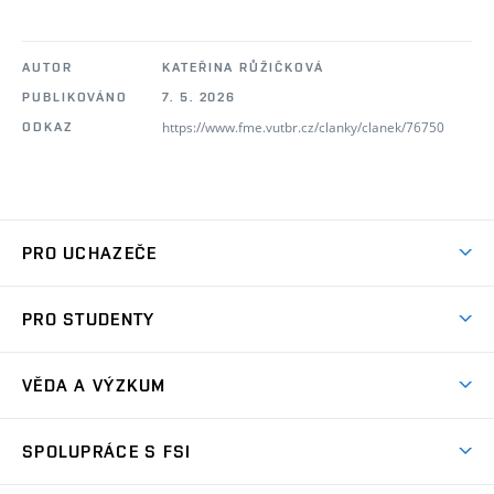
AUTOR
KATEŘINA RŮŽIČKOVÁ
PUBLIKOVÁNO
7. 5. 2026
https://www.fme.vutbr.cz/clanky/clanek/76750
ODKAZ
PRO UCHAZEČE
Studuj strojní inženýrství
PRO STUDENTY
Nabídka studia
Předměty
Ambasadoři studia
VĚDA A VÝZKUM
Studijní programy
Přijímačky
Věda a výzkum na FSI
Studijní předpisy
SPOLUPRÁCE S FSI
Zápisy
Úspěchy výzkumu
Časový plán studia
Často kladené dotazy