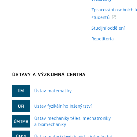
Zpracování osobních 
studentů
Studijní oddělení
Repetitoria
ÚSTAVY A VÝZKUMNÁ CENTRA
Ústav matematiky
ÚM
Ústav fyzikálního inženýrství
ÚFI
Ústav mechaniky těles, mechatroniky
ÚMTMB
a biomechaniky
Ústav materiálových věd a inženýrství
ÚMVI