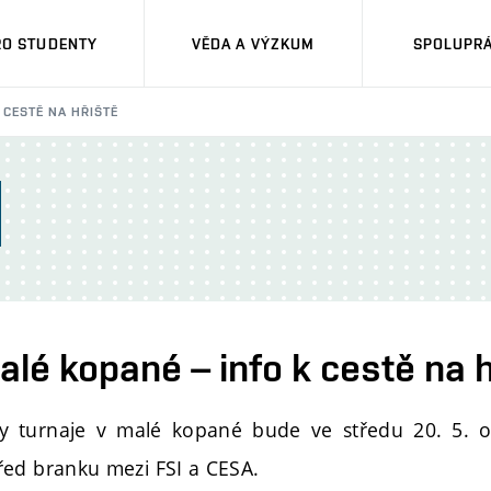
RO STUDENTY
VĚDA A VÝZKUM
SPOLUPRÁ
 CESTĚ NA HŘIŠTĚ
alé kopané – info k cestě na h
ky turnaje v malé kopané bude ve středu 20. 5. 
ed branku mezi FSI a CESA.