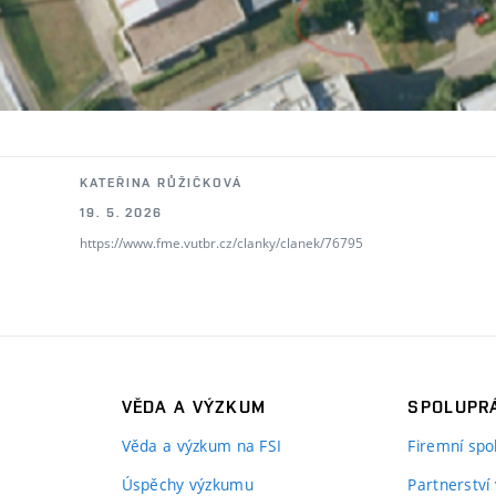
KATEŘINA RŮŽIČKOVÁ
19. 5. 2026
https://www.fme.vutbr.cz/clanky/clanek/76795
VĚDA A VÝZKUM
SPOLUPRÁ
Věda a výzkum na FSI
Firemní spo
Úspěchy výzkumu
Partnerství