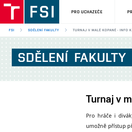
PRO UCHAZEČE
P
FSI
SDĚLENÍ FAKULTY
TURNAJ V MALÉ KOPANÉ - INFO K
SDĚLENÍ
FAKULTY
Turnaj v m
Pro hráče i divá
umožně přístup př