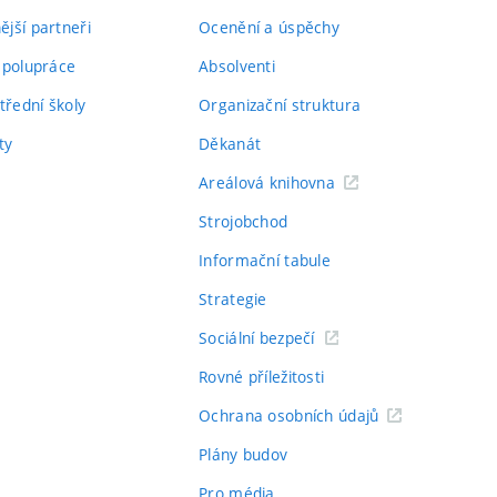
jší partneři
Ocenění a úspěchy
spolupráce
Absolventi
třední školy
Organizační struktura
ty
Děkanát
Areálová knihovna
Strojobchod
Informační tabule
Strategie
Sociální bezpečí
Rovné příležitosti
Ochrana osobních údajů
Plány budov
Pro média