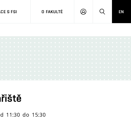
CE S FSI
O FAKULTĚ
EN
PŘIHLÁŠENÍ
HLEDAT
řiště
od 11:30 do 15:30