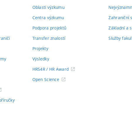
Oblasti výzkumu
Nejvýznamně
Centra výzkumu
Zahraniční 
Podpora projektů
Základní a s
aničí
Transfer znalostí
Služby fakul
Projekty
týmy
Výsledky
HRS4R / HR Award
Open Science
příručky