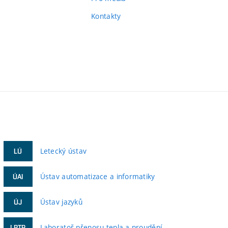
Kontakty
Letecký ústav
LÚ
Ústav automatizace a informatiky
ÚAI
Ústav jazyků
ÚJ
Laboratoř přenosu tepla a proudění
LPTP