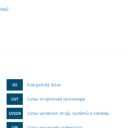
údajů
Energetický ústav
EÚ
Ústav strojírenské technologie
ÚST
Ústav výrobních strojů, systémů a robotiky
ÚVSSR
Ústav procesního inženýrství
ÚPI