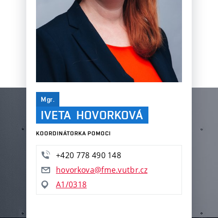
Mgr.
IVETA HOVORKOVÁ
KOORDINÁTORKA POMOCI
+420 778 490 148
hovorkova@fme.vutbr.cz
A1/0318