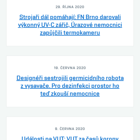
29. ŘÍJNA 2020
Strojaři dál pomáhají: FN Brno darovali
výkonný UV-C zářič, Úrazové nemocnici
zapůjčili termokameru
19. ČERVNA 2020
Designéři sestrojili germicidního robota
z vysavače. Pro dezinfekci prostor ho
teď zkouší nemocnice
9. ČERVNA 2020
Události na VUT: VUT za časů korony