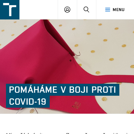
FSI
PŘIHLÁŠENÍ
HLEDAT
MENU
VUT
v
Brně
POMÁHÁME
V
BOJI
PROTI
COVID-19