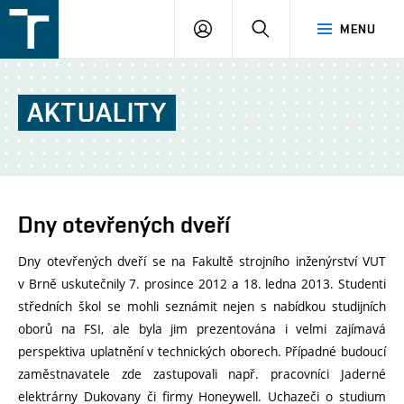
FSI
PŘIHLÁŠENÍ
HLEDAT
MENU
VUT
v
Brně
AKTUALITY
Dny otevřených dveří
Dny otevřených dveří se na Fakultě strojního inženýrství VUT
v Brně uskutečnily 7. prosince 2012 a 18. ledna 2013. Studenti
středních škol se mohli seznámit nejen s nabídkou studijních
oborů na FSI, ale byla jim prezentována i velmi zajímavá
perspektiva uplatnění v technických oborech. Případné budoucí
zaměstnavatele zde zastupovali např. pracovníci Jaderné
elektrárny Dukovany či firmy Honeywell. Uchazeči o studium