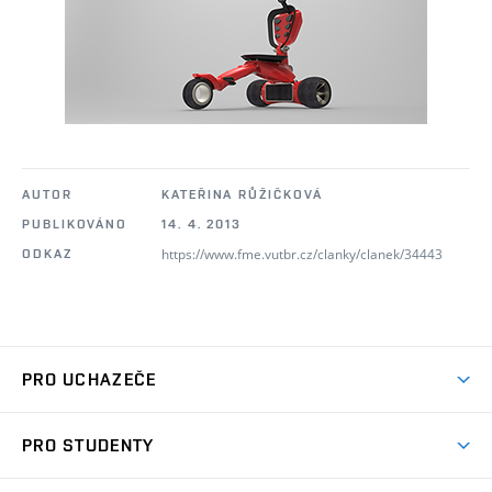
AUTOR
KATEŘINA RŮŽIČKOVÁ
PUBLIKOVÁNO
14. 4. 2013
https://www.fme.vutbr.cz/clanky/clanek/34443
ODKAZ
PRO UCHAZEČE
Studuj strojní inženýrství
PRO STUDENTY
Nabídka studia
Předměty