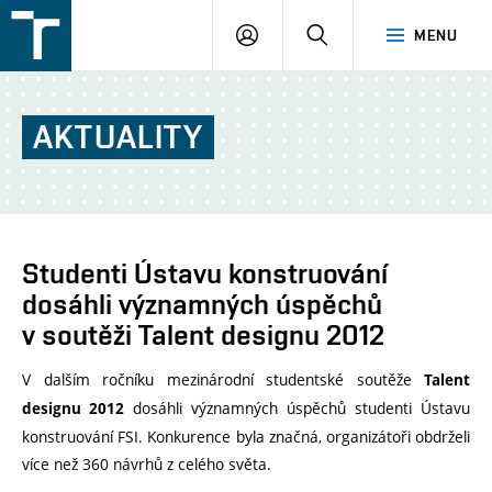
FSI
PŘIHLÁŠENÍ
HLEDAT
MENU
VUT
v
Brně
AKTUALITY
Studenti Ústavu konstruování
dosáhli významných úspěchů
v soutěži Talent designu 2012
V dalším ročníku mezinárodní studentské soutěže
Talent
dosáhli významných úspěchů studenti Ústavu
designu 2012
konstruování FSI. Konkurence byla značná, organizátoři obdrželi
více než 360 návrhů z celého světa.