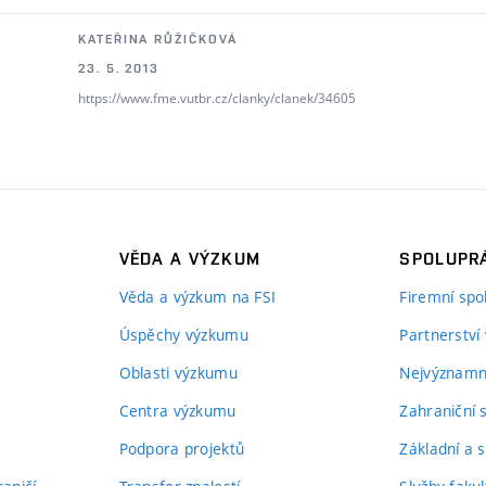
KATEŘINA RŮŽIČKOVÁ
23. 5. 2013
https://www.fme.vutbr.cz/clanky/clanek/34605
VĚDA A VÝZKUM
SPOLUPRÁ
Věda a výzkum na FSI
Firemní spo
Úspěchy výzkumu
Partnerství
Oblasti výzkumu
Nejvýznamně
Centra výzkumu
Zahraniční 
Podpora projektů
Základní a s