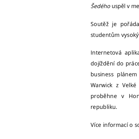
Šedého
uspěl v me
Soutěž je pořád
studentům vysokýc
Internetová apli
dojíždění do prác
business plánem p
Warwick z Velké 
proběhne v Hon
republiku.
Více informací o s