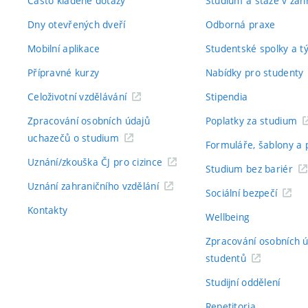
Často kladené dotazy
Studium a stáže v zahr
Dny otevřených dveří
Odborná praxe
Mobilní aplikace
Studentské spolky a 
Přípravné kurzy
Nabídky pro studenty
Celoživotní vzdělávání
Stipendia
Zpracování osobních údajů
Poplatky za studium
uchazečů o studium
Formuláře, šablony a 
Uznání/zkouška ČJ pro cizince
Studium bez bariér
Uznání zahraničního vzdělání
Sociální bezpečí
Kontakty
Wellbeing
Zpracování osobních 
studentů
Studijní oddělení
Repetitoria