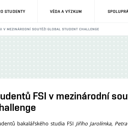
RO STUDENTY
VĚDA A VÝZKUM
SPOLUPRÁ
I V MEZINÁRODNÍ SOUTĚŽI GLOBAL STUDENT CHALLENGE
udentů FSI v mezinárodní sout
hallenge
udentů bakalářského studia FSI
Jiřího Jarolímka,
Petr