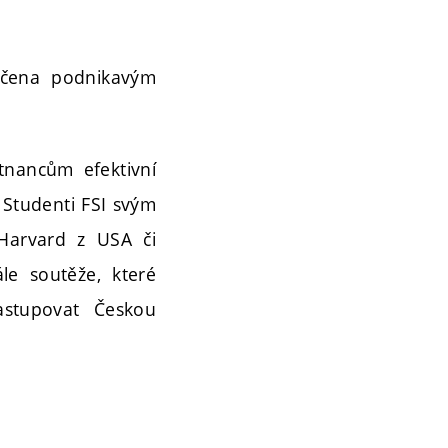
rčena podnikavým
tnancům efektivní
 Studenti FSI svým
e Harvard z USA či
le soutěže, které
stupovat Českou