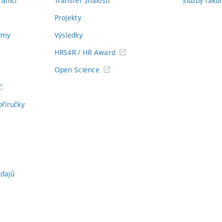
aničí
Transfer znalostí
Služby fakul
Projekty
týmy
Výsledky
HRS4R / HR Award
Open Science
příručky
údajů