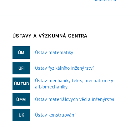
ÚSTAVY A VÝZKUMNÁ CENTRA
Ústav matematiky
ÚM
Ústav fyzikálního inženýrství
ÚFI
Ústav mechaniky těles, mechatroniky
ÚMTMB
a biomechaniky
Ústav materiálových věd a inženýrství
ÚMVI
Ústav konstruování
ÚK