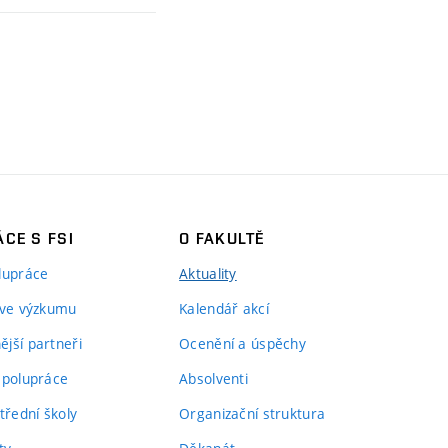
CE S FSI
O FAKULTĚ
lupráce
Aktuality
 ve výzkumu
Kalendář akcí
jší partneři
Ocenění a úspěchy
spolupráce
Absolventi
třední školy
Organizační struktura