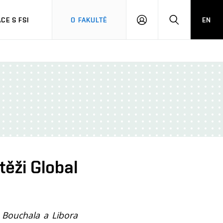
CE S FSI
O FAKULTĚ
EN
PŘIHLÁŠENÍ
HLEDAT
ěži Global
a Bouchala
a Libora