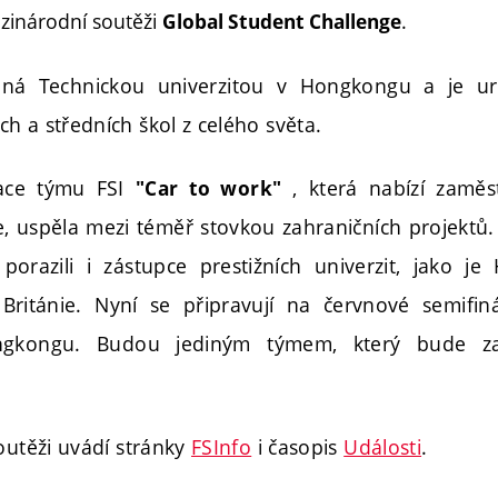
zinárodní soutěži
.
Global Student Challenge
aná Technickou univerzitou v Hongkongu a je u
h a středních škol z celého světa.
kace týmu FSI
, která nabízí zaměs
"Car to work"
e, uspěla mezi téměř stovkou zahraničních projektů.
orazili i zástupce prestižních univerzit, jako j
Británie. Nyní se připravují na červnové semifiná
gkongu. Budou jediným týmem, který bude za
outěži uvádí stránky
FSInfo
i časopis
Události
.