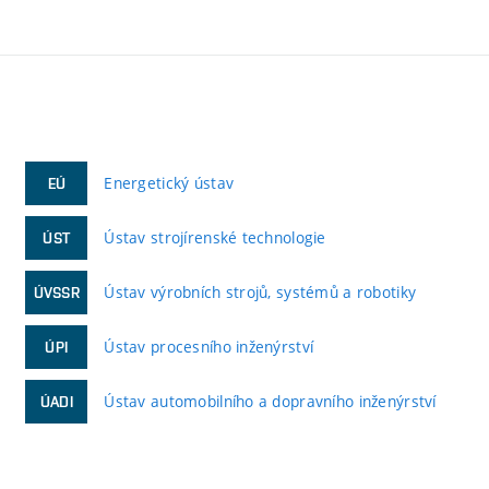
Energetický ústav
EÚ
Ústav strojírenské technologie
ÚST
Ústav výrobních strojů, systémů a robotiky
ÚVSSR
Ústav procesního inženýrství
ÚPI
Ústav automobilního a dopravního inženýrství
ÚADI