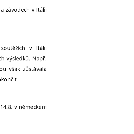
 závodech v Itálii
outěžích v Itálii
ch výsledků. Např.
vou však zůstávala
končit.
8.-14.8. v německém