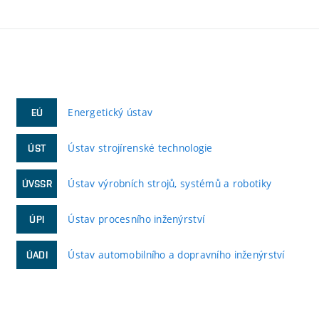
Energetický ústav
EÚ
Ústav strojírenské technologie
ÚST
Ústav výrobních strojů, systémů a robotiky
ÚVSSR
Ústav procesního inženýrství
ÚPI
Ústav automobilního a dopravního inženýrství
ÚADI