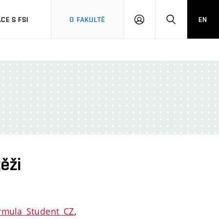
CE S FSI
O FAKULTĚ
EN
PŘIHLÁŠENÍ
HLEDAT
ěži
rmula Student CZ
,