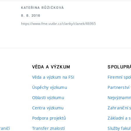
KATEŘINA RŮŽIČKOVÁ
8. 8. 2016
https://www.fme.vutbr.cz/clanky/clanek/46965
VĚDA A VÝZKUM
SPOLUPRÁ
Věda a výzkum na FSI
Firemní spo
Úspěchy výzkumu
Partnerství
Oblasti výzkumu
Nejvýznamně
Centra výzkumu
Zahraniční 
Podpora projektů
Základní a s
aničí
Transfer znalostí
Služby fakul