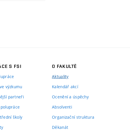
CE S FSI
O FAKULTĚ
lupráce
Aktuality
 ve výzkumu
Kalendář akcí
jší partneři
Ocenění a úspěchy
spolupráce
Absolventi
třední školy
Organizační struktura
ty
Děkanát