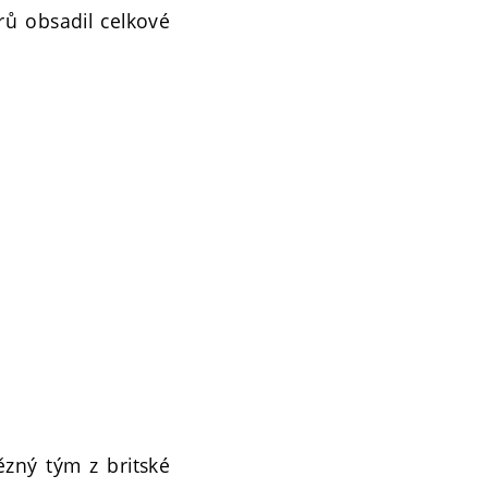
rů obsadil celkové
zný tým z britské