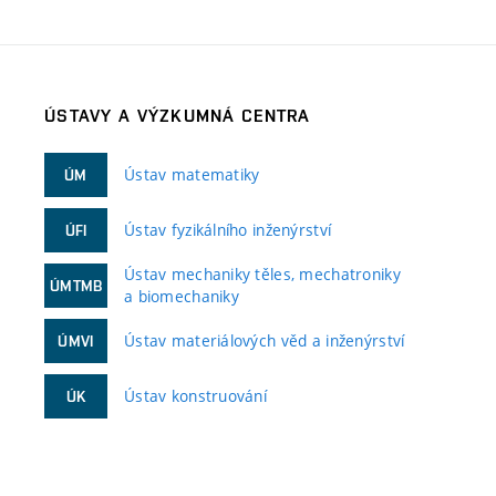
ÚSTAVY A VÝZKUMNÁ CENTRA
Ústav matematiky
ÚM
Ústav fyzikálního inženýrství
ÚFI
Ústav mechaniky těles, mechatroniky
ÚMTMB
a biomechaniky
Ústav materiálových věd a inženýrství
ÚMVI
Ústav konstruování
ÚK