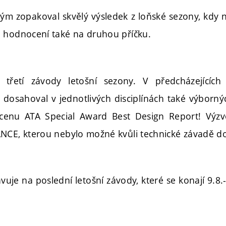
ým zopakoval skvělý výsledek z loňské sezony, kdy na
 hodnocení také na druhou příčku.
třetí závody letošní sezony. V předcházejících s
dosahoval v jednotlivých disciplínách také výborný
l cenu ATA Special Award Best Design Report! Výz
NCE, kterou nebylo možné kvůli technické závadě do
vuje na poslední letošní závody, které se konají 9.