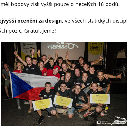
h měl bodový zisk vyšší pouze o necelých 16 bodů.
, ve všech statických discip
ejvyšší ocenění za design
ných pozic. Gratulujeme!