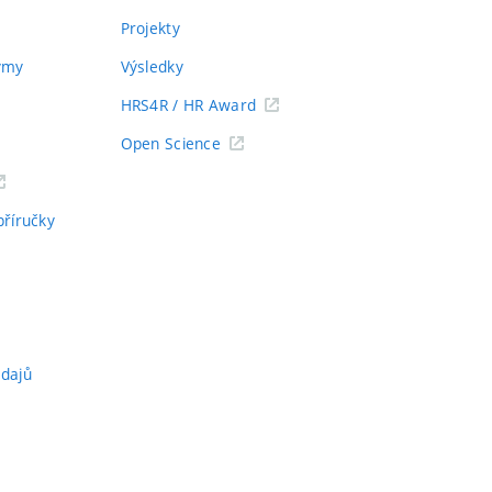
Projekty
týmy
Výsledky
HRS4R / HR Award
Open Science
příručky
údajů