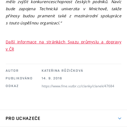
mělo zvýšit konkurenceschopnost českých podniků. Navíc
bude zapojena Technická univerzita v Mnichově, takže
přínosy budou pramenit také z mezinárodní spolupráce
s touto úspěšnou organizací.“
Další informace na stránkách Svazu průmyslu a dopravy
v ČR
AUTOR
KATEŘINA RŮŽIČKOVÁ
PUBLIKOVÁNO
14. 9. 2016
https://www.fme.vutbr.cz/clanky/clanek/47684
ODKAZ
PRO UCHAZEČE