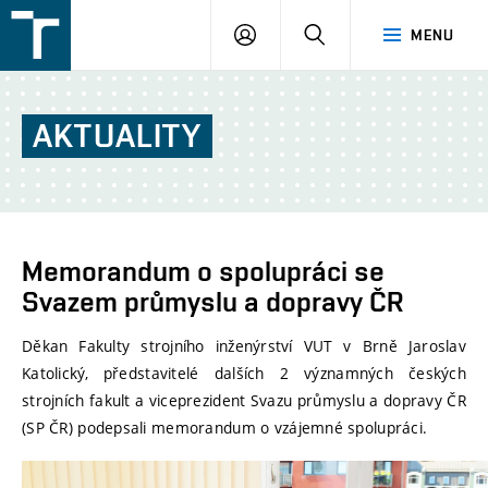
FSI
PŘIHLÁŠENÍ
HLEDAT
MENU
VUT
v
Brně
AKTUALITY
Memorandum o spolupráci se
Svazem průmyslu a dopravy ČR
Děkan Fakulty strojního inženýrství VUT v Brně Jaroslav
Katolický, představitelé dalších 2 významných českých
strojních fakult a viceprezident Svazu průmyslu a dopravy ČR
(SP ČR) podepsali memorandum o vzájemné spolupráci.