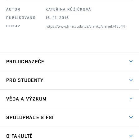
AUTOR
KATEŘINA RŮŽIČKOVÁ
PUBLIKOVÁNO
16. 11. 2016
https://www.fme.vutbr.cz/clanky/clanek/48544
ODKAZ
PRO UCHAZEČE
Studuj strojní inženýrství
PRO STUDENTY
Nabídka studia
Předměty
Ambasadoři studia
VĚDA A VÝZKUM
Studijní programy
Přijímačky
Věda a výzkum na FSI
Studijní předpisy
SPOLUPRÁCE S FSI
Zápisy
Úspěchy výzkumu
Časový plán studia
Často kladené dotazy
Firemní spolupráce
Oblasti výzkumu
O FAKULTĚ
Pro prváky