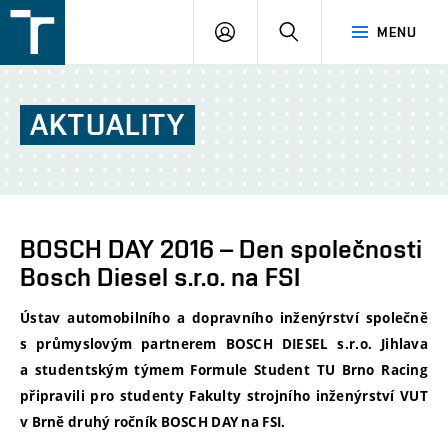
FSI
PŘIHLÁŠENÍ
HLEDAT
MENU
VUT
v
Brně
AKTUALITY
BOSCH DAY 2016 – Den společnosti
Bosch Diesel s.r.o. na FSI
Ústav automobilního a dopravního inženýrství společně
s průmyslovým partnerem BOSCH DIESEL s.r.o. Jihlava
a studentským týmem Formule Student TU Brno Racing
připravili pro studenty Fakulty strojního inženýrství VUT
v Brně druhý ročník BOSCH DAY na FSI.