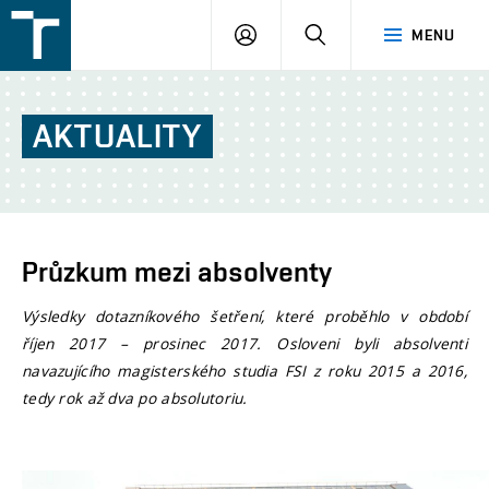
FSI
PŘIHLÁŠENÍ
HLEDAT
MENU
VUT
v
Brně
AKTUALITY
Průzkum mezi absolventy
Výsledky dotazníkového šetření, které proběhlo v období
říjen 2017 – prosinec 2017. Osloveni byli absolventi
navazujícího magisterského studia FSI z roku 2015 a 2016,
tedy rok až dva po absolutoriu.