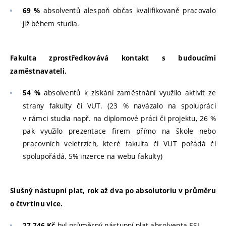
absolventů alespoň občas kvalifikovaně pracovalo
69 %
již během studia.
Fakulta zprostředkovává kontakt s budoucími
zaměstnavateli.
absolventů k získání zaměstnání využilo aktivit ze
54 %
strany fakulty či VUT. (23 % navázalo na spolupráci
v rámci studia např. na diplomové práci či projektu, 26 %
pak využilo prezentace firem přímo na škole nebo
pracovních veletrzích, které fakulta či VUT pořádá či
spolupořádá, 5% inzerce na webu fakulty)
Slušný nástupní plat, rok až dva po absolutoriu v průměru
o čtvrtinu více.
byl průměrný nástupní plat absolventa FSI.
27 746 Kč