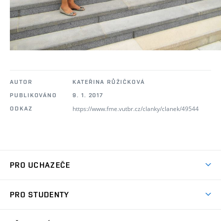
AUTOR
KATEŘINA RŮŽIČKOVÁ
PUBLIKOVÁNO
9. 1. 2017
https://www.fme.vutbr.cz/clanky/clanek/49544
ODKAZ
PRO UCHAZEČE
Studuj strojní inženýrství
PRO STUDENTY
Nabídka studia
Předměty
Ambasadoři studia