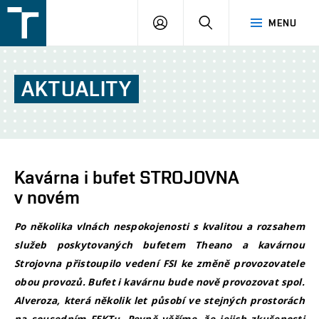
FSI
PŘIHLÁŠENÍ
HLEDAT
MENU
VUT
v
Brně
AKTUALITY
Kavárna i bufet STROJOVNA
v novém
Po několika vlnách nespokojenosti s kvalitou a rozsahem
služeb poskytovaných bufetem Theano a kavárnou
Strojovna přistoupilo vedení FSI ke změně provozovatele
obou provozů. Bufet i kavárnu bude nově provozovat spol.
Alveroza, která několik let působí ve stejných prostorách