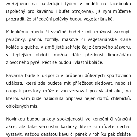
zveřejněno na následující týden v neděli na facebooku
(společný pro kavárnu i bufet Strojovna). Již nyní můžeme
prozradit, že středeční polévky budou vegetariánské.
K lehkému obědu či svačině budete mít možnost zakoupit
palačinky, panini, tortilly, masové či vegetariánské slané
koláče a quiche. V zimě jistě zahřeje čaj z čerstvého zázvoru,
v teplejším období možná dáte přednost limonádám
z ovocného pyré. Péct se budou i vlastní koláče.
Kavárna bude k dispozici v průběhu důležitých sportovních
událostí, které zde budete mít příležitost sledovat, nebo si
naopak prostory můžete zarezervovat pro vlastní akci, na
kterou vám bude nabídnuta příprava nejen dortů, chlebíčků,
obložených mís.
Novinkou budou ankety spokojenosti, velikonoční či vánoční
akce, ale také věrnostní kartičky, které si můžete nechat
vystavit. Každou desátou kávu či párek v rohlíku pak získáte