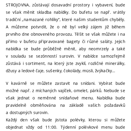
STROJOVNA, zůstávají dosavadní prostory i vybavení, bude
se však měnit skladba nabídky. Do bufetu se např. vrátily
tradiční „namazané rohlíky“, které našim studentům chyběly.
A můžeme potvrdit, že o ně byl velký zájem již během
prvního dne obnoveného provozu. Těšit se však můžete i na
přímo v bufetu připravované bagety či různé saláty. Jejich
nabídka se bude průběžně měnit, aby neomrzely a také
v souladu se sezónností surovin. V nabídce samozřejmě
zůstává i sortiment, na který jste zvyklí, rozličné minerálky,
džusy a ledové čaje, sušenky, čokolády, müsli, žvýkačky…
V kavárně se můžete zastavit na snídani. Vybírat bude
možné např. z míchaných vajíček, omelet, párků. Nebude se
však jednat o neměnné snídaňové menu. Nabídka bude
pravidelně obměňována na základě vašich požadavků
a dostupných surovin.
Každý den však bude jistota polévky, kterou si můžete
objednat vždy od 11:00. Týdenní polévkové menu bude