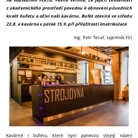
na sousedním FEKTu. Pevně věříme, že jejich zkušenosti
z akademického prostředí povedou k obnovení původních
kvalit bufetu a oživí naši kavárnu. Bufet otevírá ve středu
23.8. a kavárna v pátek 15.9. při příležitosti imatrikulace
Ing. Petr Tesař, tajemník FSI
Kavárně i bufetu, které nyní ponesou stejný název