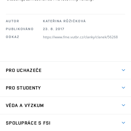
AUTOR
KATEŘINA RŮŽIČKOVÁ
PUBLIKOVÁNO
23. 8. 2017
https://www.fme.vutbr.cz/clanky/clanek/56268
ODKAZ
PRO UCHAZEČE
Studuj strojní inženýrství
PRO STUDENTY
Nabídka studia
Předměty
Ambasadoři studia
VĚDA A VÝZKUM
Studijní programy
Přijímačky
Věda a výzkum na FSI
Studijní předpisy
SPOLUPRÁCE S FSI
Zápisy
Úspěchy výzkumu
Časový plán studia