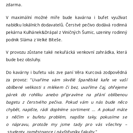
zdarma.
V maximální možné míře bude kavárna i bufet využívat
nabídku lokálních dodavatelů. Čerstvé pečivo dodává rodinná
pekárna Kulhánek&Drápal z Viničných Šumic, uzeniny rodinný
podnik Sláma z Velké Bíteše.
V provozu zůstane také nekuřácká venkovní zahrádka, která
bude bez obsluhy.
Do kavárny i bufetu vás zve paní Věra Kurcová zodpovědná
za provoz: “
Uvaříme vám skvělé španělské kafe ve vaší
oblíbené velikosti s mlékem či bez, uvaříme čaj, ohřejeme
párek do rohlíku anebo připravíme na přání oblíbenou
bagetu z čerstvého pečiva. Pokud vám u nás bude něco
chybět, napište, rádi doplníme sortiment ... A pokud máte
s něčím v bufetu problém, napište taky, pokusíme se
o nápravu, protože my jsme tady pro vás všechny –
studenty, zaměstnance i návštěvníky fakulty
.“