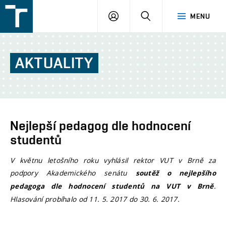
FSI
PŘIHLÁŠENÍ
HLEDAT
MENU
VUT
v
Brně
AKTUALITY
Nejlepší pedagog dle hodnocení
studentů
V květnu letošního roku vyhlásil rektor VUT v Brně za
podpory Akademického senátu
soutěž o nejlepšího
.
pedagoga dle hodnocení studentů na VUT v Brně
Hlasování probíhalo od 11. 5. 2017 do 30. 6. 2017.