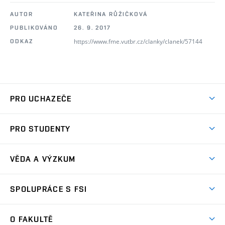
AUTOR
KATEŘINA RŮŽIČKOVÁ
PUBLIKOVÁNO
26. 9. 2017
https://www.fme.vutbr.cz/clanky/clanek/57144
ODKAZ
PRO UCHAZEČE
Studuj strojní inženýrství
PRO STUDENTY
Nabídka studia
Předměty
Ambasadoři studia
VĚDA A VÝZKUM
Studijní programy
Přijímačky
Věda a výzkum na FSI
Studijní předpisy
SPOLUPRÁCE S FSI
Zápisy
Úspěchy výzkumu
Časový plán studia
Často kladené dotazy
Firemní spolupráce
Oblasti výzkumu
O FAKULTĚ
Pro prváky